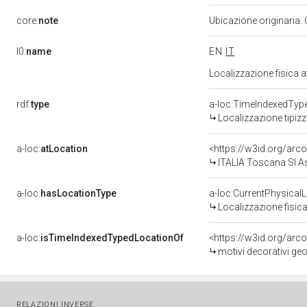
core:
note
Ubicazione originaria:
l0:
name
EN
IT
Localizzazione fisica 
rdf:
type
a-loc:TimeIndexedTyp
Localizzazione tipiz
a-loc:
atLocation
<https://w3id.org/ar
ITALIA Toscana SI A
a-loc:
hasLocationType
a-loc:CurrentPhysical
Localizzazione fisica
a-loc:
isTimeIndexedTypedLocationOf
<https://w3id.org/arc
motivi decorativi geome
RELAZIONI INVERSE