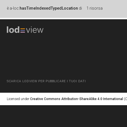
è
a-loc:
hasTimeIndexedTypedLocation
di
1 risorsa
SCARICA LODVIEW PER PUBBLICARE I TUOI DATI
Licensed under
Creative Commons Attribution-ShareAlike 4.0 International
(C