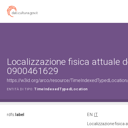
Localizzazione fisica attuale d
0900461629
https://w3id.org/arco/resource/TimeIndexedTypedLocation
TimeIndexedTypedLocation
ENTITÀ DI TIPO:
rdfs:
label
EN
IT
Localizzazione fisica 