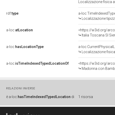
Localizzazione fisica 
rdf:
type
a-loc:TimeIndexedTyp
Localizzazione tipiz
a-loc:
atLocation
<https://w3id.org/a
Italia Toscana SI Sie
a-loc:
hasLocationType
a-loc:CurrentPhysical
Localizzazione fisica
a-loc:
isTimeIndexedTypedLocationOf
<https://w3id.org/arc
Madonna con Bambino 
RELAZIONI INVERSE
è
a-loc:
hasTimeIndexedTypedLocation
di
1 risorsa