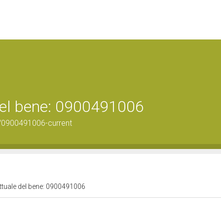
 del bene: 0900491006
/0900491006-current
attuale del bene: 0900491006