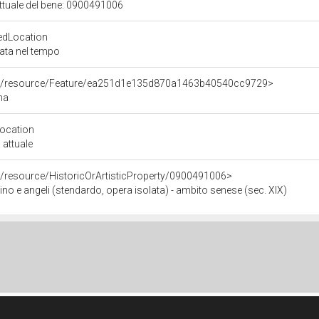
attuale del bene: 0900491006
edLocation
zata nel tempo
rco/resource/Feature/ea251d1e135d870a1463b40540cc9729>
na
Location
 attuale
o/resource/HistoricOrArtisticProperty/0900491006>
e angeli (stendardo, opera isolata) - ambito senese (sec. XIX)