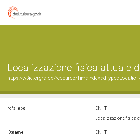
Localizzazione fisica attuale
https://w3id.org/arco/resource/TimeIndexedTypedLocation
rdfs:
label
EN
IT
Localizzazione fisica 
l0:
name
EN
IT