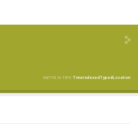
TimeIndexedTypedLocation
ENTITÀ DI TIPO: