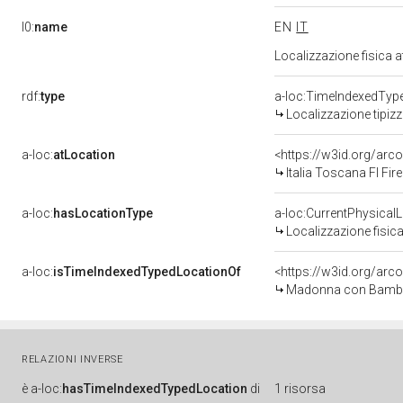
l0:
name
EN
IT
Localizzazione fisica 
rdf:
type
a-loc:TimeIndexedTyp
Localizzazione tipiz
a-loc:
atLocation
<https://w3id.org/a
Italia Toscana FI Fir
a-loc:
hasLocationType
a-loc:CurrentPhysical
Localizzazione fisica
a-loc:
isTimeIndexedTypedLocationOf
<https://w3id.org/arc
Madonna con Bambino 
RELAZIONI INVERSE
è
a-loc:
hasTimeIndexedTypedLocation
di
1 risorsa