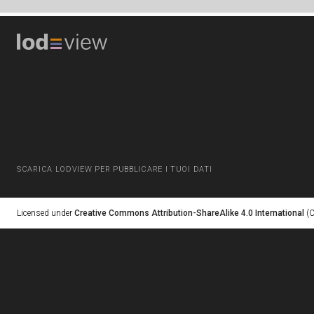
SCARICA LODVIEW PER PUBBLICARE I TUOI DATI
Licensed under
Creative Commons Attribution-ShareAlike 4.0 International
(C