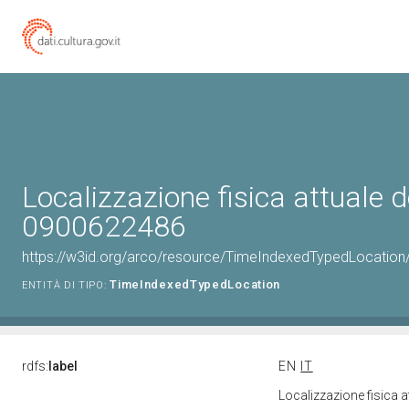
Localizzazione fisica attuale d
0900622486
https://w3id.org/arco/resource/TimeIndexedTypedLocation
TimeIndexedTypedLocation
ENTITÀ DI TIPO:
rdfs:
label
EN
IT
Localizzazione fisica 