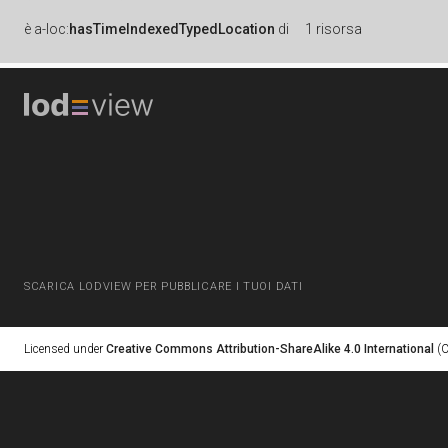
è
a-loc:
hasTimeIndexedTypedLocation
di
1 risorsa
SCARICA LODVIEW PER PUBBLICARE I TUOI DATI
Licensed under
Creative Commons Attribution-ShareAlike 4.0 International
(C