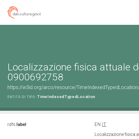
Localizzazione fisica attuale d
0900692758
https://w3id.org/arco/resource/TimeIndexedTypedLocation
TimeIndexedTypedLocation
ENTITÀ DI TIPO:
rdfs:
label
EN
IT
Localizzazione fisica 