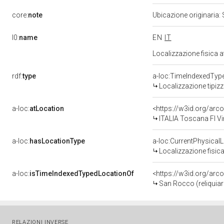
core:
note
Ubicazione originaria:
l0:
name
EN
IT
Localizzazione fisica 
rdf:
type
a-loc:TimeIndexedTyp
Localizzazione tipiz
a-loc:
atLocation
<https://w3id.org/ar
ITALIA Toscana FI Vi
a-loc:
hasLocationType
a-loc:CurrentPhysical
Localizzazione fisica
a-loc:
isTimeIndexedTypedLocationOf
<https://w3id.org/arc
San Rocco (reliquiari
RELAZIONI INVERSE