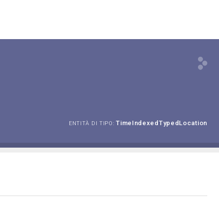
TimeIndexedTypedLocation
ENTITÀ DI TIPO: