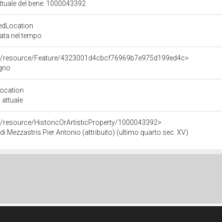
attuale del bene: 1000043392
edLocation
zata nel tempo
rco/resource/Feature/4323001d4cbcf76969b7e975d199ed4c>
igno
Location
 attuale
o/resource/HistoricOrArtisticProperty/1000043392>
i Mezzastris Pier Antonio (attribuito) (ultimo quarto sec. XV)