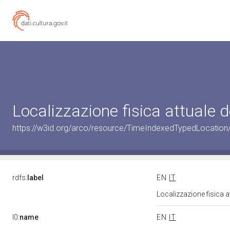
Localizzazione fisica attuale
https://w3id.org/arco/resource/TimeIndexedTypedLocation
rdfs:
label
EN
IT
Localizzazione fisica 
l0:
name
EN
IT