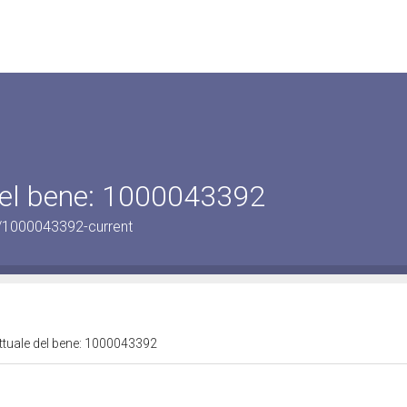
 del bene: 1000043392
/1000043392-current
attuale del bene: 1000043392