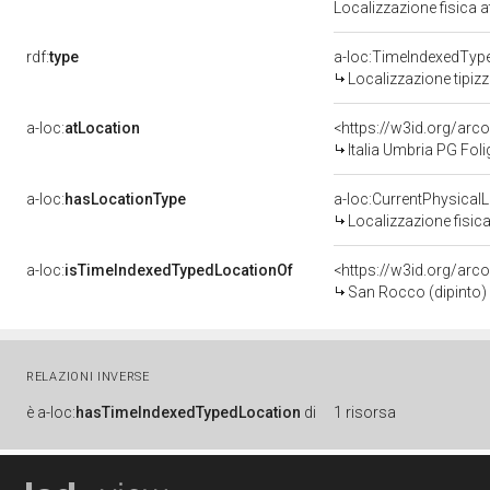
Localizzazione fisica 
rdf:
type
a-loc:TimeIndexedTyp
Localizzazione tipiz
a-loc:
atLocation
<https://w3id.org/a
Italia Umbria PG Fol
a-loc:
hasLocationType
a-loc:CurrentPhysical
Localizzazione fisica
a-loc:
isTimeIndexedTypedLocationOf
<https://w3id.org/arc
San Rocco (dipinto) d
RELAZIONI INVERSE
è
a-loc:
hasTimeIndexedTypedLocation
di
1 risorsa