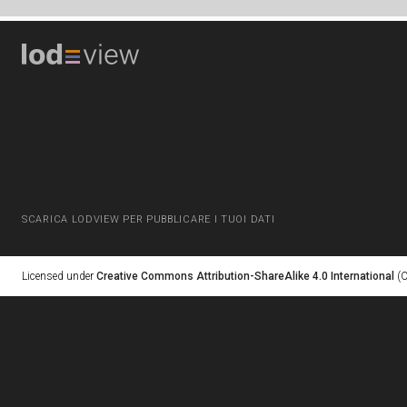
SCARICA LODVIEW PER PUBBLICARE I TUOI DATI
Licensed under
Creative Commons Attribution-ShareAlike 4.0 International
(C