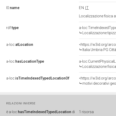
l0:
name
EN
IT
Localizzazione fisica 
rdf:
type
a-loc:TimeIndexedTyp
Localizzazione tipiz
a-loc:
atLocation
<https://w3id.org/a
Italia Umbria PG Città
a-loc:
hasLocationType
a-loc:CurrentPhysical
Localizzazione fisica
a-loc:
isTimeIndexedTypedLocationOf
<https://w3id.org/arc
motivi decorativi geometr
RELAZIONI INVERSE
è
a-loc:
hasTimeIndexedTypedLocation
di
1 risorsa