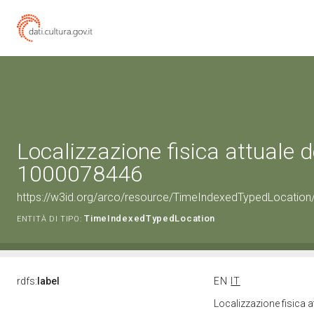
Localizzazione fisica attuale d
1000078446
https://w3id.org/arco/resource/TimeIndexedTypedLocation
TimeIndexedTypedLocation
ENTITÀ DI TIPO:
rdfs:
label
EN
IT
Localizzazione fisica 