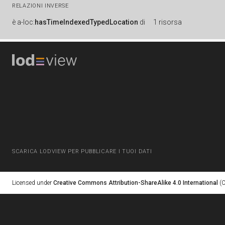
RELAZIONI INVERSE
è
a-loc:
hasTimeIndexedTypedLocation
di
1 risorsa
SCARICA LODVIEW PER PUBBLICARE I TUOI DATI
Licensed under
Creative Commons Attribution-ShareAlike 4.0 International
(C