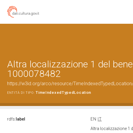
Altra localizzazione 1 del bene
1000078482
https://w3id.org/arco/resource/TimeIndexedTypedLocation
TimeIndexedTypedLocation
ENTITÀ DI TIPO:
rdfs:
label
EN
IT
Altra localizzazione 1