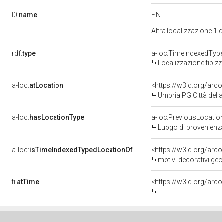
l0:
name
EN
IT
Altra localizzazione 1
rdf:
type
a-loc:TimeIndexedTyp
Localizzazione tipiz
a-loc:
atLocation
<https://w3id.org/a
Umbria PG Città della
a-loc:
hasLocationType
a-loc:PreviousLocatio
Luogo di provenienz
a-loc:
isTimeIndexedTypedLocationOf
<https://w3id.org/arc
motivi decorativi geom
ti:
atTime
<https://w3id.org/arc