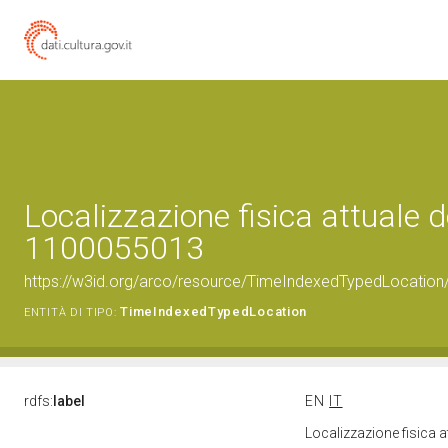
Localizzazione fisica attuale d
1100055013
https://w3id.org/arco/resource/TimeIndexedTypedLocation
TimeIndexedTypedLocation
ENTITÀ DI TIPO:
rdfs:
label
EN
IT
Localizzazione fisica 