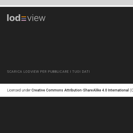
SCARICA LODVIEW PER PUBBLICARE I TUOI DATI
Licensed under
Creative Commons Attribution-ShareAlike 4.0 International
(C