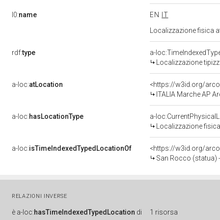
l0:
name
EN
IT
Localizzazione fisica 
rdf:
type
a-loc:TimeIndexedTyp
Localizzazione tipiz
a-loc:
atLocation
<https://w3id.org/a
ITALIA Marche AP Ar
a-loc:
hasLocationType
a-loc:CurrentPhysical
Localizzazione fisica
a-loc:
isTimeIndexedTypedLocationOf
<https://w3id.org/arc
San Rocco (statua) -
RELAZIONI INVERSE
è
a-loc:
hasTimeIndexedTypedLocation
di
1 risorsa