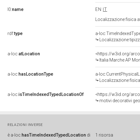
l0:
name
EN
IT
Localizzazione fisica 
rdf:
type
a-loc:TimeIndexedTyp
Localizzazione tipiz
a-loc:
atLocation
<https://w3id.org/ar
Italia Marche AP Mo
a-loc:
hasLocationType
a-loc:CurrentPhysical
Localizzazione fisica
a-loc:
isTimeIndexedTypedLocationOf
<https://w3id.org/arc
motivi decorativi geo
RELAZIONI INVERSE
è
a-loc:
hasTimeIndexedTypedLocation
di
1 risorsa