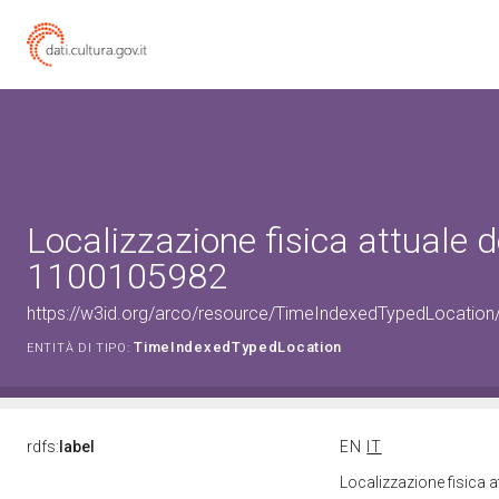
Localizzazione fisica attuale d
1100105982
https://w3id.org/arco/resource/TimeIndexedTypedLocation
TimeIndexedTypedLocation
ENTITÀ DI TIPO:
rdfs:
label
EN
IT
Localizzazione fisica 