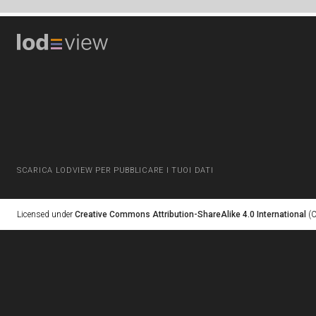
SCARICA LODVIEW PER PUBBLICARE I TUOI DATI
Licensed under
Creative Commons Attribution-ShareAlike 4.0 International
(C