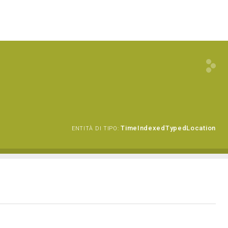
TimeIndexedTypedLocation
ENTITÀ DI TIPO: