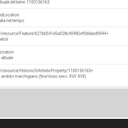
attuale del bene: 1100136163
edLocation
zata nel tempo
rco/resource/Feature/b27bb541e5a028c40482ef0ddaed9944>
etoli
Location
 attuale
o/resource/HistoricOrArtisticProperty/1100136163>
 ambito marchigiano (fine/inizio secc. XVI/ XVII)