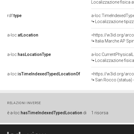
Localizzazione fisica 
rdf:
type
a-loc:TimeIndexedTyp
Localizzazione tipiz
a-loc:
atLocation
<https://w3id.org/a
Italia Marche AP Spin
a-loc:
hasLocationType
a-loc:CurrentPhysical
Localizzazione fisica
a-loc:
isTimeIndexedTypedLocationOf
<https://w3id.org/arc
San Rocco (statua) -
RELAZIONI INVERSE
è
a-loc:
hasTimeIndexedTypedLocation
di
1 risorsa