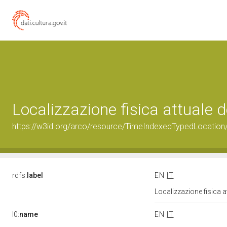
Localizzazione fisica attuale
https://w3id.org/arco/resource/TimeIndexedTypedLocation
rdfs:
label
EN
IT
Localizzazione fisica 
l0:
name
EN
IT