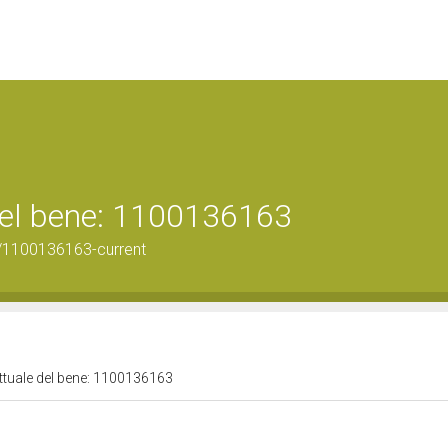
 del bene: 1100136163
/1100136163-current
attuale del bene: 1100136163