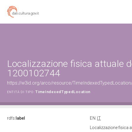
Localizzazione fisica attuale d
1200102744
https://w3id.org/arco/resource/TimeIndexedTypedLocation
TimeIndexedTypedLocation
ENTITÀ DI TIPO:
rdfs:
label
EN
IT
Localizzazione fisica 