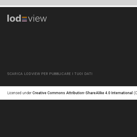
SCARICA LODVIEW PER PUBBLICARE I TUOI DATI
Licensed under
Creative Commons Attribution-ShareAlike 4.0 International
(C