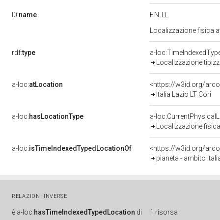
l0:
name
EN
IT
Localizzazione fisica 
rdf:
type
a-loc:TimeIndexedTyp
Localizzazione tipiz
a-loc:
atLocation
<https://w3id.org/ar
Italia Lazio LT Cori
a-loc:
hasLocationType
a-loc:CurrentPhysical
Localizzazione fisica
a-loc:
isTimeIndexedTypedLocationOf
<https://w3id.org/arc
pianeta - ambito Itali
RELAZIONI INVERSE
è
a-loc:
hasTimeIndexedTypedLocation
di
1 risorsa