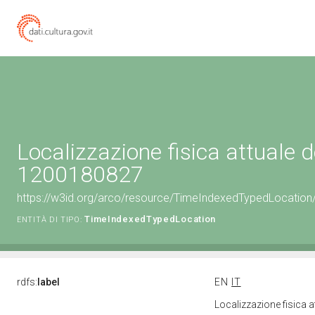
Localizzazione fisica attuale d
1200180827
https://w3id.org/arco/resource/TimeIndexedTypedLocation
TimeIndexedTypedLocation
ENTITÀ DI TIPO:
rdfs:
label
EN
IT
Localizzazione fisica 