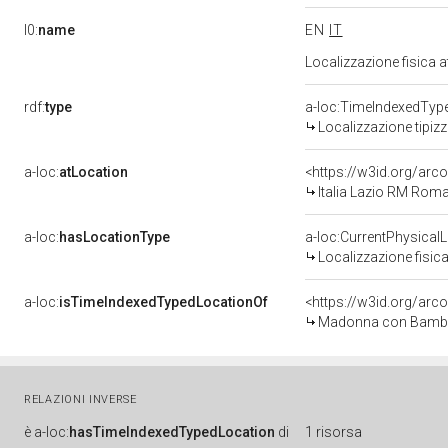
l0:
name
EN
IT
Localizzazione fisica 
rdf:
type
a-loc:TimeIndexedTyp
Localizzazione tipiz
a-loc:
atLocation
<https://w3id.org/a
Italia Lazio RM Rom
a-loc:
hasLocationType
a-loc:CurrentPhysical
Localizzazione fisica
a-loc:
isTimeIndexedTypedLocationOf
<https://w3id.org/arc
Madonna con Bambino
RELAZIONI INVERSE
è
a-loc:
hasTimeIndexedTypedLocation
di
1 risorsa