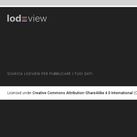
SCARICA LODVIEW PER PUBBLICARE I TUOI DATI
Licensed under
Creative Commons Attribution-ShareAlike 4.0 International
(C