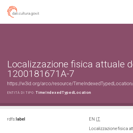
Localizzazione fisica attuale d
1200181671A-7
https://w3id.org/arco/resource/TimeIndexedTypedLocatio
TimeIndexedTypedLocation
ENTITÀ DI TIPO:
rdfs:
label
EN
IT
Localizzazione fisica a