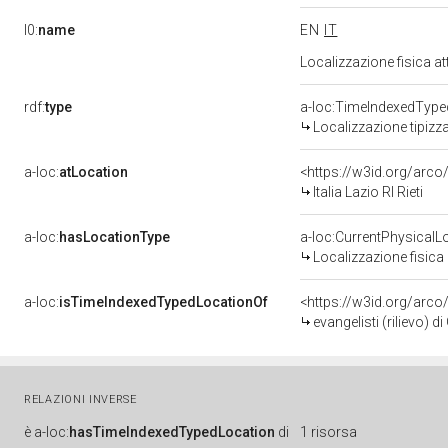
l0:
name
EN
IT
Localizzazione fisica a
rdf:
type
a-loc:TimeIndexedType
Localizzazione tipizz
a-loc:
atLocation
<https://w3id.org/ar
Italia Lazio RI Rieti
a-loc:
hasLocationType
a-loc:CurrentPhysicalL
Localizzazione fisica 
a-loc:
isTimeIndexedTypedLocationOf
<https://w3id.org/arco
evangelisti (rilievo) 
RELAZIONI INVERSE
è
a-loc:
hasTimeIndexedTypedLocation
di
1 risorsa