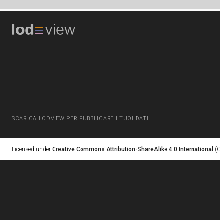
SCARICA LODVIEW PER PUBBLICARE I TUOI DATI
Licensed under
Creative Commons Attribution-ShareAlike 4.0 International
(C