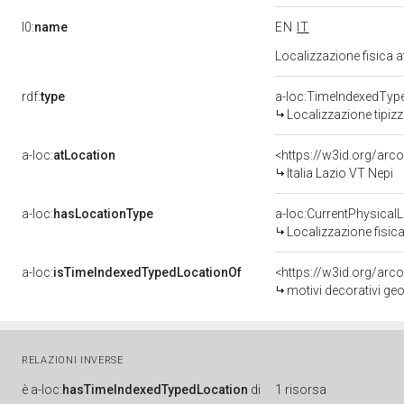
l0:
name
EN
IT
Localizzazione fisica 
rdf:
type
a-loc:TimeIndexedTyp
Localizzazione tipiz
a-loc:
atLocation
<https://w3id.org/a
Italia Lazio VT Nepi
a-loc:
hasLocationType
a-loc:CurrentPhysical
Localizzazione fisica
a-loc:
isTimeIndexedTypedLocationOf
<https://w3id.org/arc
motivi decorativi geo
RELAZIONI INVERSE
è
a-loc:
hasTimeIndexedTypedLocation
di
1 risorsa