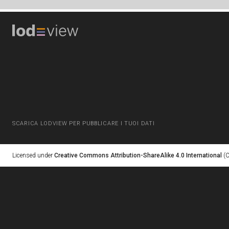
SCARICA LODVIEW PER PUBBLICARE I TUOI DATI
Licensed under
Creative Commons Attribution-ShareAlike 4.0 International
(C