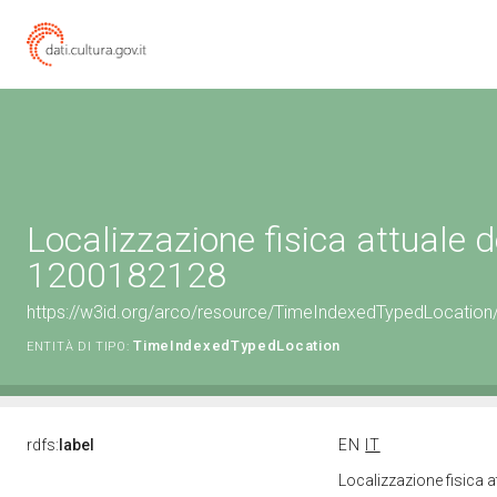
Localizzazione fisica attuale d
1200182128
https://w3id.org/arco/resource/TimeIndexedTypedLocation
TimeIndexedTypedLocation
ENTITÀ DI TIPO:
rdfs:
label
EN
IT
Localizzazione fisica 