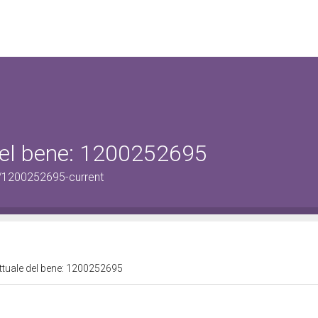
 del bene: 1200252695
/1200252695-current
attuale del bene: 1200252695