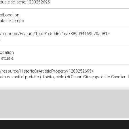
attuale del bene: 1200252695
edLocation
zata nel tempo
rco/resource/Feature/1bbf91e5dd621ea7389d94169070a081>
a
Location
 attuale
o/resource/HistoricOrArtisticProperty/1200252695>
o davanti al prefetto (dipinto, ciclo) di Cesari Giuseppe detto Cavalier d'A