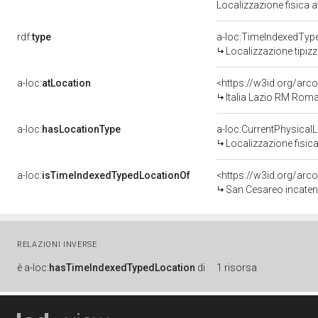
Localizzazione fisica 
rdf:
type
a-loc:TimeIndexedTyp
Localizzazione tipiz
a-loc:
atLocation
<https://w3id.org/a
Italia Lazio RM Rom
a-loc:
hasLocationType
a-loc:CurrentPhysical
Localizzazione fisica
a-loc:
isTimeIndexedTypedLocationOf
<https://w3id.org/arc
San Cesareo incatenat
RELAZIONI INVERSE
è
a-loc:
hasTimeIndexedTypedLocation
di
1 risorsa