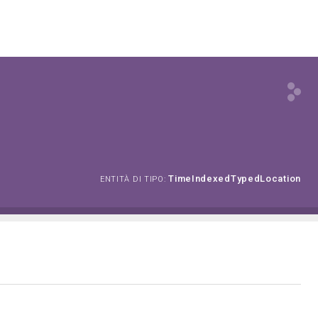
TimeIndexedTypedLocation
ENTITÀ DI TIPO: