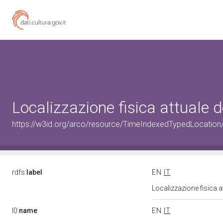
Localizzazione fisica attuale
https://w3id.org/arco/resource/TimeIndexedTypedLocation
rdfs:
label
EN
IT
Localizzazione fisica 
l0:
name
EN
IT