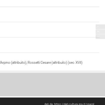
rpino (attribuito), Rossetti Cesare (attribuito) (sec. XVII)
dati da:
https://dati.cultura.gov.it/sparql