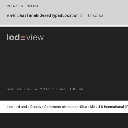
RELAZIONI INVERSE
è
a-loc:
hasTimeIndexedTypedLocation
di
1 risorsa
SCARICA LODVIEW PER PUBBLICARE I TUOI DATI
Licensed under
Creative Commons Attribution-ShareAlike 4.0 International
(C