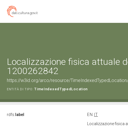
Localizzazione fisica attuale d
1200262842
https://w3id.org/arco/resource/TimeIndexedTypedLocation
TimeIndexedTypedLocation
ENTITÀ DI TIPO:
rdfs:
label
EN
IT
Localizzazione fisica 