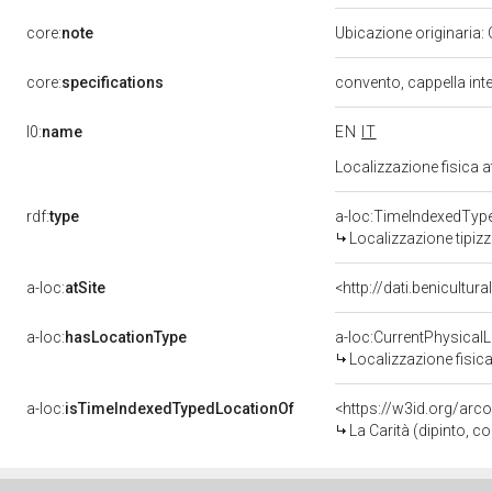
core:
note
Ubicazione originaria:
core:
specifications
convento, cappella inte
l0:
name
EN
IT
Localizzazione fisica 
rdf:
type
a-loc:TimeIndexedTyp
Localizzazione tipiz
a-loc:
atSite
<http://dati.benicultu
a-loc:
hasLocationType
a-loc:CurrentPhysical
Localizzazione fisica
a-loc:
isTimeIndexedTypedLocationOf
<https://w3id.org/arc
La Carità (dipinto, 