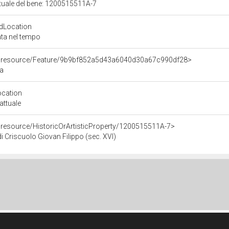
ttuale del bene: 1200515511A-7
dLocation
ata nel tempo
co/resource/Feature/9b9bf852a5d43a6040d30a67c990df28>
ia
ocation
attuale
/resource/HistoricOrArtisticProperty/1200515511A-7>
i Criscuolo Giovan Filippo (sec. XVI)