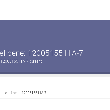
 del bene: 1200515511A-7
n/1200515511A-7-current
ttuale del bene: 1200515511A-7