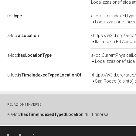
Localizzazione fisica a
rdf:
type
a-loc:TimeIndexedType
Localizzazione tipizz
a-loc:
atLocation
<https://w3id.org/ar
Italia Lazio FR Auson
a-loc:
hasLocationType
a-loc:CurrentPhysicalL
Localizzazione fisica 
a-loc:
isTimeIndexedTypedLocationOf
<https://w3id.org/arco
San Rocco (dipinto) d
RELAZIONI INVERSE
è
a-loc:
hasTimeIndexedTypedLocation
di
1 risorsa