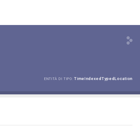
TimeIndexedTypedLocation
ENTITÀ DI TIPO: