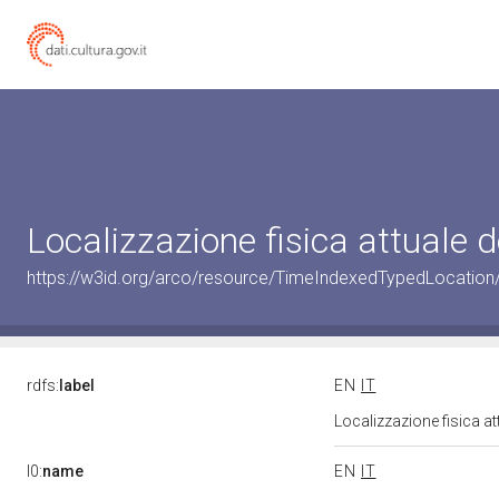
Localizzazione fisica attuale
https://w3id.org/arco/resource/TimeIndexedTypedLocatio
rdfs:
label
EN
IT
Localizzazione fisica a
l0:
name
EN
IT