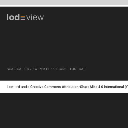
SCARICA LODVIEW PER PUBBLICARE I TUOI DATI
Licensed under
Creative Commons Attribution-ShareAlike 4.0 International
(C