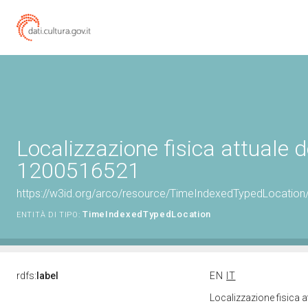
Localizzazione fisica attuale d
1200516521
https://w3id.org/arco/resource/TimeIndexedTypedLocation
TimeIndexedTypedLocation
ENTITÀ DI TIPO:
rdfs:
label
EN
IT
Localizzazione fisica 