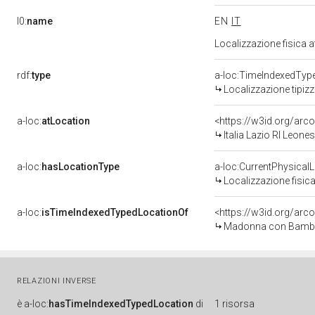
l0:
name
EN
IT
Localizzazione fisica 
rdf:
type
a-loc:TimeIndexedTyp
Localizzazione tipiz
a-loc:
atLocation
<https://w3id.org/ar
Italia Lazio RI Leone
a-loc:
hasLocationType
a-loc:CurrentPhysical
Localizzazione fisica
a-loc:
isTimeIndexedTypedLocationOf
<https://w3id.org/arc
Madonna con Bambino 
RELAZIONI INVERSE
è
a-loc:
hasTimeIndexedTypedLocation
di
1 risorsa