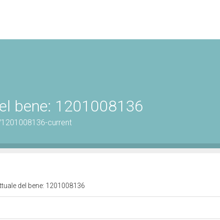
 del bene: 1201008136
/1201008136-current
attuale del bene: 1201008136