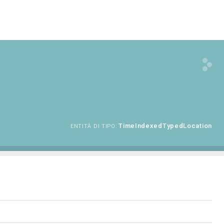
TimeIndexedTypedLocation
ENTITÀ DI TIPO: