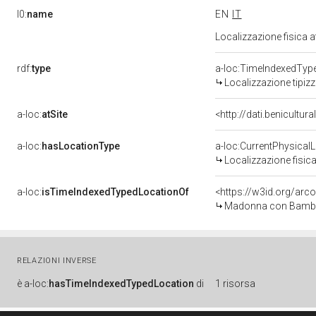
l0:
name
EN
IT
Localizzazione fisica 
rdf:
type
a-loc:TimeIndexedTyp
Localizzazione tipiz
a-loc:
atSite
<http://dati.benicultu
a-loc:
hasLocationType
a-loc:CurrentPhysical
Localizzazione fisica
a-loc:
isTimeIndexedTypedLocationOf
<https://w3id.org/arc
Madonna con Bambino 
RELAZIONI INVERSE
è
a-loc:
hasTimeIndexedTypedLocation
di
1 risorsa