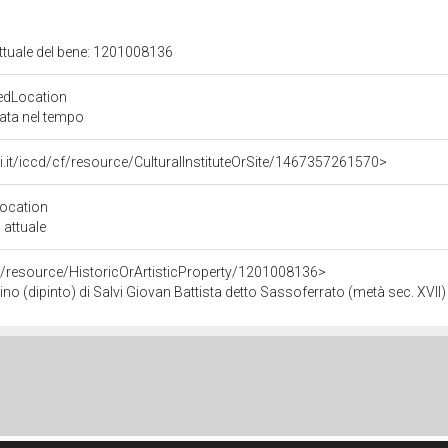
attuale del bene: 1201008136
edLocation
zata nel tempo
rali.it/iccd/cf/resource/CulturalInstituteOrSite/1467357261570>
Location
 attuale
o/resource/HistoricOrArtisticProperty/1201008136>
(dipinto) di Salvi Giovan Battista detto Sassoferrato (metà sec. XVII)