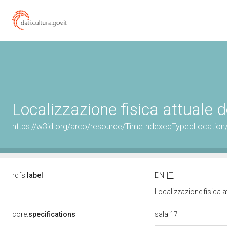
Localizzazione fisica attuale
https://w3id.org/arco/resource/TimeIndexedTypedLocation
rdfs:
label
EN
IT
Localizzazione fisica 
sala 17
core:
specifications