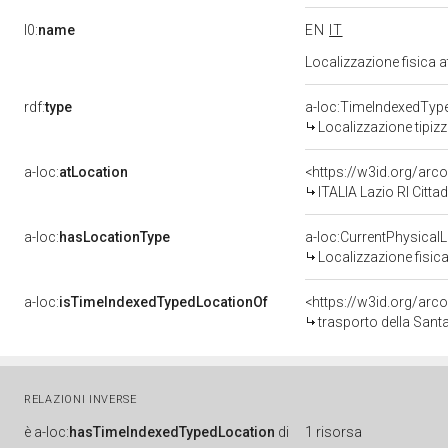
l0:
name
EN
IT
Localizzazione fisica 
rdf:
type
a-loc:TimeIndexedTyp
Localizzazione tipiz
a-loc:
atLocation
<https://w3id.org/ar
ITALIA Lazio RI Citta
a-loc:
hasLocationType
a-loc:CurrentPhysical
Localizzazione fisica
a-loc:
isTimeIndexedTypedLocationOf
<https://w3id.org/arc
trasporto della Santa
RELAZIONI INVERSE
è
a-loc:
hasTimeIndexedTypedLocation
di
1 risorsa