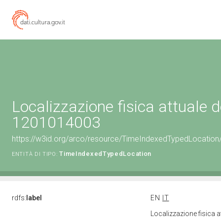
Localizzazione fisica attuale d
1201014003
https://w3id.org/arco/resource/TimeIndexedTypedLocation
TimeIndexedTypedLocation
ENTITÀ DI TIPO:
rdfs:
label
EN
IT
Localizzazione fisica 