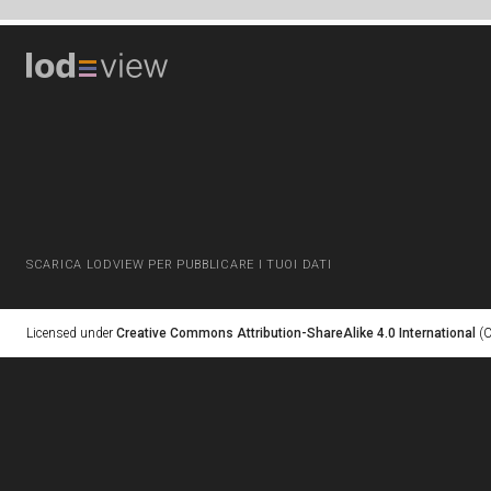
SCARICA LODVIEW PER PUBBLICARE I TUOI DATI
Licensed under
Creative Commons Attribution-ShareAlike 4.0 International
(C