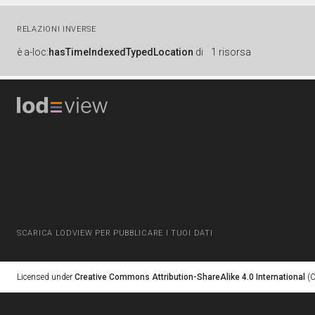
RELAZIONI INVERSE
è
a-loc:
hasTimeIndexedTypedLocation
di
1 risorsa
SCARICA LODVIEW PER PUBBLICARE I TUOI DATI
Licensed under
Creative Commons Attribution-ShareAlike 4.0 International
(C