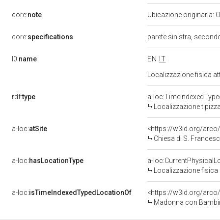
core:
note
Ubicazione originaria:
core:
specifications
parete sinistra, second
l0:
name
EN
IT
Localizzazione fisica a
rdf:
type
a-loc:TimeIndexedType
Localizzazione tipizz
a-loc:
atSite
<https://w3id.org/ar
Chiesa di S. Frances
a-loc:
hasLocationType
a-loc:CurrentPhysicalL
Localizzazione fisica 
a-loc:
isTimeIndexedTypedLocationOf
<https://w3id.org/arco
Madonna con Bambino e ang