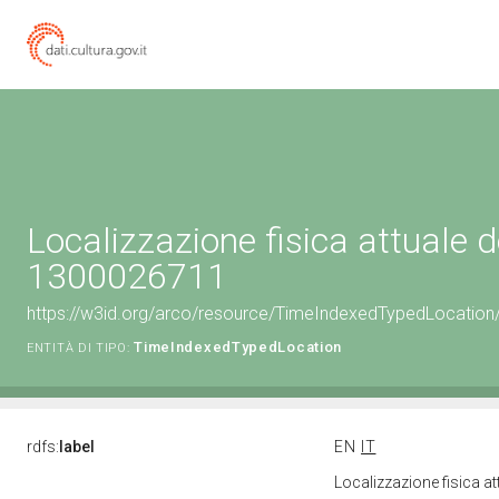
Localizzazione fisica attuale d
1300026711
https://w3id.org/arco/resource/TimeIndexedTypedLocation
TimeIndexedTypedLocation
ENTITÀ DI TIPO:
rdfs:
label
EN
IT
Localizzazione fisica a