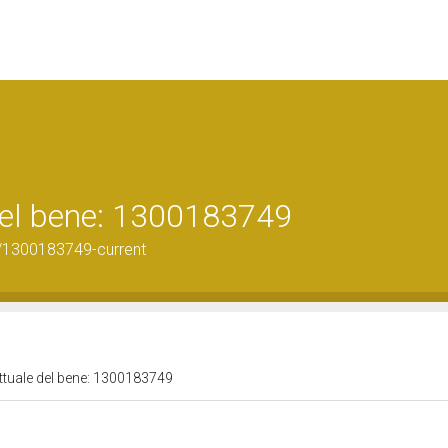
 del bene: 1300183749
/1300183749-current
attuale del bene: 1300183749