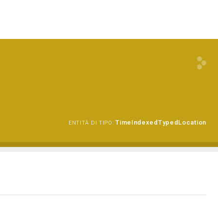
TimeIndexedTypedLocation
ENTITÀ DI TIPO: