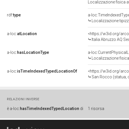
Localizzazione fisica 
rdf:
type
a-loc:TimeIndexedTyp
Localizzazione tipiz
a-loc:
atLocation
<https://w3id.org/ar
Italia Abruzzo AQ Se
a-loc:
hasLocationType
a-loc:CurrentPhysical
Localizzazione fisica
a-loc:
isTimeIndexedTypedLocationOf
<https://w3id.org/arc
San Rocco (statua, o
RELAZIONI INVERSE
è
a-loc:
hasTimeIndexedTypedLocation
di
1 risorsa