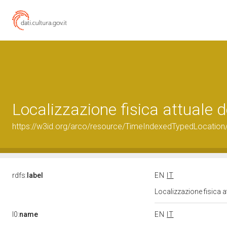
Localizzazione fisica attuale
https://w3id.org/arco/resource/TimeIndexedTypedLocation
rdfs:
label
EN
IT
Localizzazione fisica 
l0:
name
EN
IT