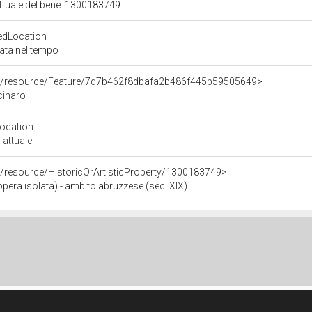
attuale del bene: 1300183749
edLocation
zata nel tempo
co/resource/Feature/7d7b462f8dbafa2b486f445b59505649>
cinaro
Location
 attuale
o/resource/HistoricOrArtisticProperty/1300183749>
pera isolata) - ambito abruzzese (sec. XIX)