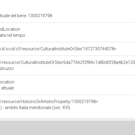
attuale del bene: 1300219798
edLocation
zata nel tempo
rali.it/iccd/cf/resource/CulturalInstituteOrSite/1472730744078>
co/resource/CulturalInstituteOrSite/6da77662f3f84c1d80d0f28a4b2e12
Abruzzo
Location
 attuale
o/resource/HistoricOrArtisticProperty/1300219798>
- ambito Italia meridionale (sec. XVI)