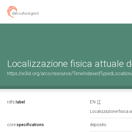
Localizzazione fisica attuale
https://w3id.org/arco/resource/TimeIndexedTypedLocation
rdfs:
label
EN
IT
Localizzazione fisica 
deposito
core:
specifications