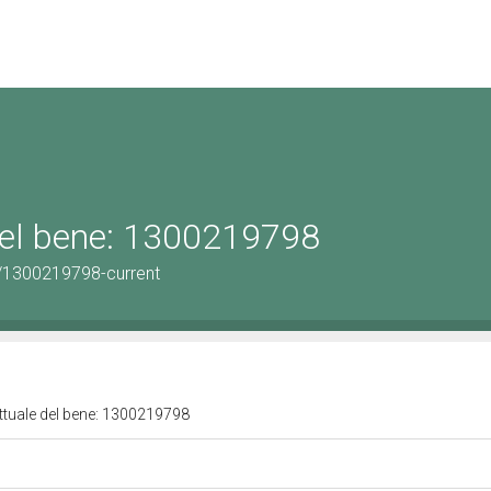
 del bene: 1300219798
/1300219798-current
attuale del bene: 1300219798