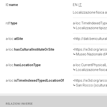
l0:
name
EN
IT
Localizzazione fisica 
rdf:
type
a-loc:TimeIndexedTyp
Localizzazione tipiz
a-loc:
atSite
<http://dati.benicultu
a-loc:
hasCulturalInstituteOrSite
<https://w3id.org/ar
Museo Nazionale d'
a-loc:
hasLocationType
a-loc:CurrentPhysical
Localizzazione fisica
a-loc:
isTimeIndexedTypedLocationOf
<https://w3id.org/arc
San Rocco (scultura) 
RELAZIONI INVERSE