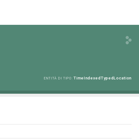
TimeIndexedTypedLocation
ENTITÀ DI TIPO: