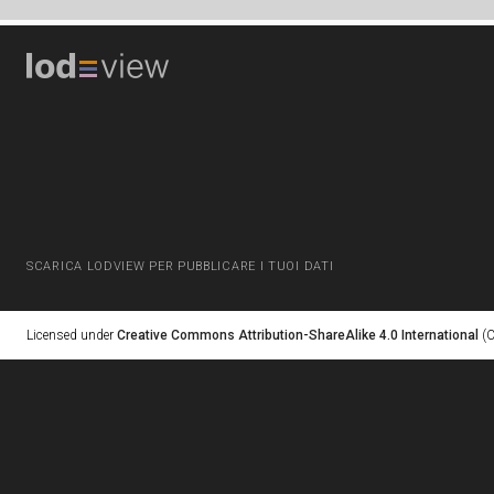
SCARICA LODVIEW PER PUBBLICARE I TUOI DATI
Licensed under
Creative Commons Attribution-ShareAlike 4.0 International
(C