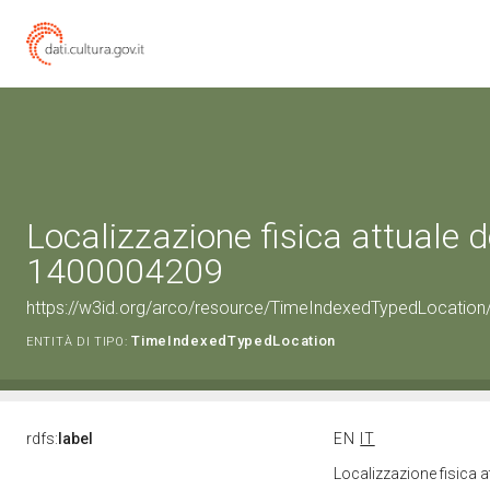
Localizzazione fisica attuale d
1400004209
https://w3id.org/arco/resource/TimeIndexedTypedLocation
TimeIndexedTypedLocation
ENTITÀ DI TIPO:
rdfs:
label
EN
IT
Localizzazione fisica 