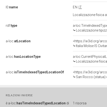
l0:
name
EN
IT
Localizzazione fisica 
rdf:
type
a-loc:TimeIndexedTyp
Localizzazione tipiz
a-loc:
atLocation
<https://w3id.org/ar
Italia Molise IS Civi
a-loc:
hasLocationType
a-loc:CurrentPhysical
Localizzazione fisica
a-loc:
isTimeIndexedTypedLocationOf
<https://w3id.org/arc
San Rocco (statua) d
RELAZIONI INVERSE
è
a-loc:
hasTimeIndexedTypedLocation
di
1 risorsa