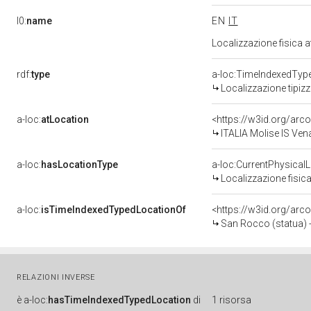
l0:
name
EN
IT
Localizzazione fisica 
rdf:
type
a-loc:TimeIndexedTyp
Localizzazione tipiz
a-loc:
atLocation
<https://w3id.org/ar
ITALIA Molise IS Ven
a-loc:
hasLocationType
a-loc:CurrentPhysical
Localizzazione fisica
a-loc:
isTimeIndexedTypedLocationOf
<https://w3id.org/arc
San Rocco (statua) -
RELAZIONI INVERSE
è
a-loc:
hasTimeIndexedTypedLocation
di
1 risorsa