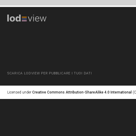
SCARICA LODVIEW PER PUBBLICARE I TUOI DATI
Licensed under
Creative Commons Attribution-ShareAlike 4.0 International
(C