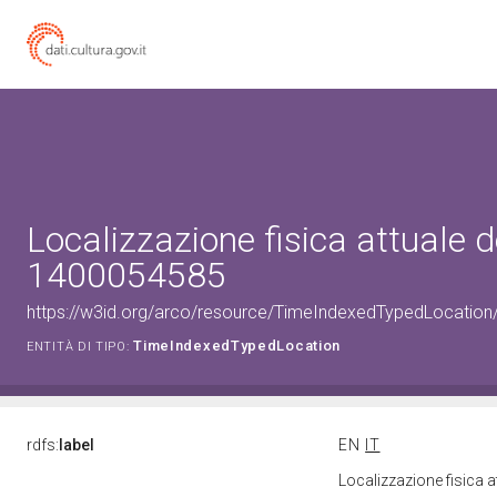
Localizzazione fisica attuale d
1400054585
https://w3id.org/arco/resource/TimeIndexedTypedLocation
TimeIndexedTypedLocation
ENTITÀ DI TIPO:
rdfs:
label
EN
IT
Localizzazione fisica 