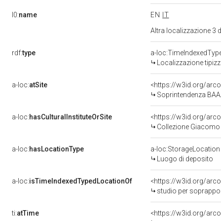
l0:
name
EN
IT
Altra localizzazione 3
rdf:
type
a-loc:TimeIndexedTyp
Localizzazione tipiz
a-loc:
atSite
<https://w3id.org/ar
Soprintendenza BA
a-loc:
hasCulturalInstituteOrSite
<https://w3id.org/ar
Collezione Giacomo e
a-loc:
hasLocationType
a-loc:StorageLocation
Luogo di deposito
a-loc:
isTimeIndexedTypedLocationOf
<https://w3id.org/arc
studio per soprapporta (recto),
ti:
atTime
<https://w3id.org/arc