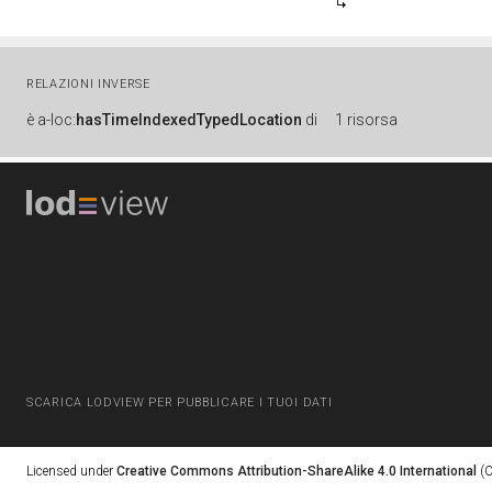
RELAZIONI INVERSE
è
a-loc:
hasTimeIndexedTypedLocation
di
1 risorsa
SCARICA LODVIEW PER PUBBLICARE I TUOI DATI
Licensed under
Creative Commons Attribution-ShareAlike 4.0 International
(C