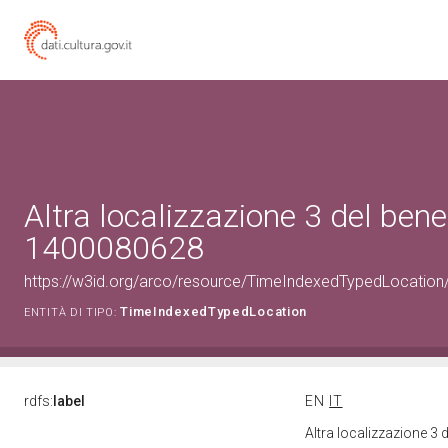
Altra localizzazione 3 del bene
1400080628
https://w3id.org/arco/resource/TimeIndexedTypedLocation
TimeIndexedTypedLocation
ENTITÀ DI TIPO:
rdfs:
label
EN
IT
Altra localizzazione 3