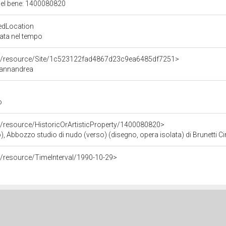
 del bene: 1400080820
edLocation
zata nel tempo
co/resource/Site/1c523122fad4867d23c9ea6485df7251>
 Iannandrea
o
o/resource/HistoricOrArtisticProperty/1400080820>
), Abbozzo studio di nudo (verso) (disegno, opera isolata) di Brunetti Ci
o/resource/TimeInterval/1990-10-29>