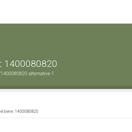
ne: 1400080820
/1400080820-alternative-1
 del bene: 1400080820