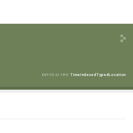
TimeIndexedTypedLocation
ENTITÀ DI TIPO: