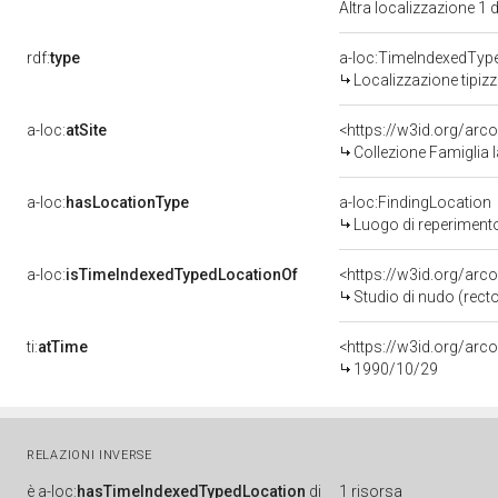
Altra localizzazione 1
rdf:
type
a-loc:TimeIndexedTyp
Localizzazione tipiz
a-loc:
atSite
<https://w3id.org/ar
Collezione Famiglia
a-loc:
hasLocationType
a-loc:FindingLocation
Luogo di reperiment
a-loc:
isTimeIndexedTypedLocationOf
<https://w3id.org/arc
Studio di nudo (recto
ti:
atTime
<https://w3id.org/arc
1990/10/29
RELAZIONI INVERSE
è
a-loc:
hasTimeIndexedTypedLocation
di
1 risorsa