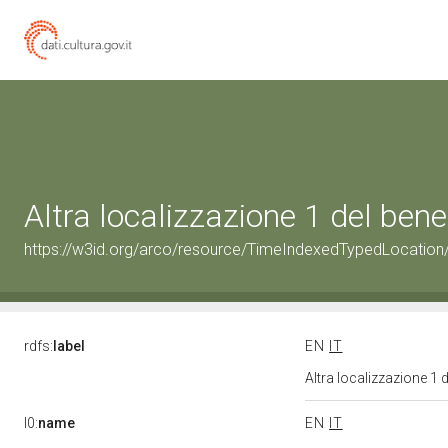
Altra localizzazione 1 del be
https://w3id.org/arco/resource/TimeIndexedTypedLocation
rdfs:
label
EN
IT
Altra localizzazione 1
l0:
name
EN
IT