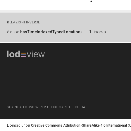
RELAZIONI INVERSE
è
a-loc:
hasTimeIndexedTypedLocation
di
1 risorsa
SCARICA LODVIEW PER PUBBLICARE I TUOI DATI
Licensed under
Creative Commons Attribution-ShareAlike 4.0 International
(C