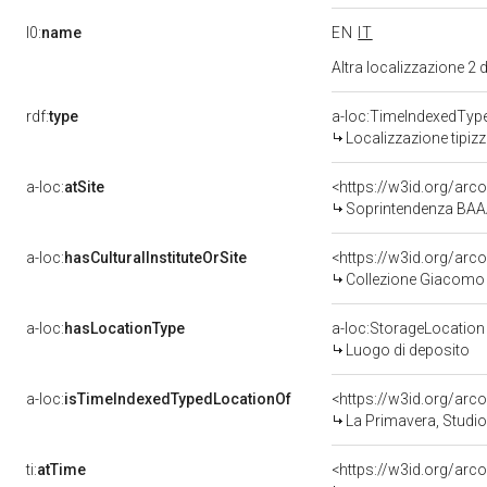
l0:
name
EN
IT
Altra localizzazione 2
rdf:
type
a-loc:TimeIndexedTyp
Localizzazione tipiz
a-loc:
atSite
<https://w3id.org/ar
Soprintendenza BA
a-loc:
hasCulturalInstituteOrSite
<https://w3id.org/ar
Collezione Giacomo e
a-loc:
hasLocationType
a-loc:StorageLocation
Luogo di deposito
a-loc:
isTimeIndexedTypedLocationOf
<https://w3id.org/arc
La Primavera, Studio di elementi
ti:
atTime
<https://w3id.org/arc