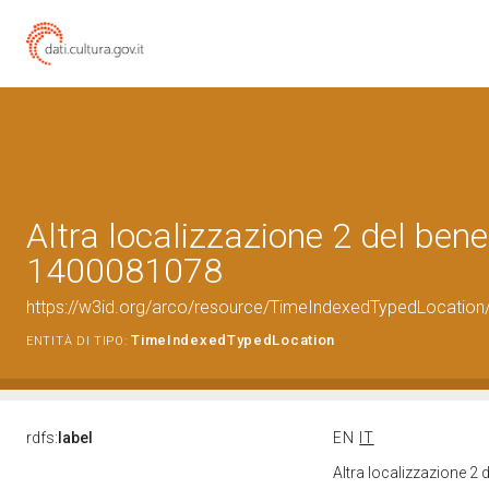
Altra localizzazione 2 del bene
1400081078
https://w3id.org/arco/resource/TimeIndexedTypedLocation
TimeIndexedTypedLocation
ENTITÀ DI TIPO:
rdfs:
label
EN
IT
Altra localizzazione 2