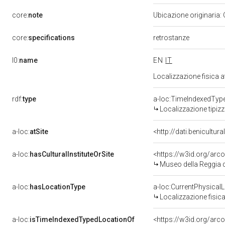
core:
note
Ubicazione originaria:
core:
specifications
retrostanze
l0:
name
EN
IT
Localizzazione fisica 
rdf:
type
a-loc:TimeIndexedTyp
Localizzazione tipiz
a-loc:
atSite
<http://dati.benicultu
a-loc:
hasCulturalInstituteOrSite
<https://w3id.org/ar
Museo della Reggia d
a-loc:
hasLocationType
a-loc:CurrentPhysical
Localizzazione fisica
a-loc:
isTimeIndexedTypedLocationOf
<https://w3id.org/arc