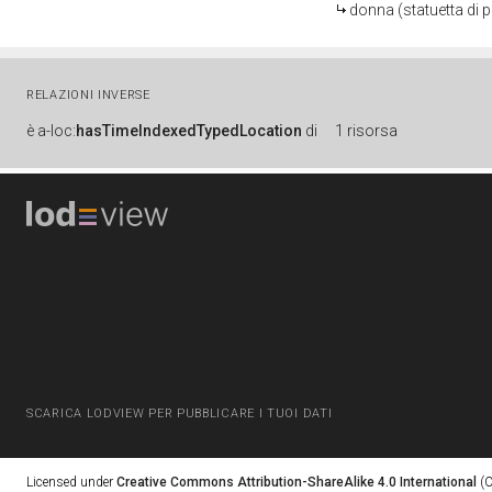
donna (statuetta di p
RELAZIONI INVERSE
è
a-loc:
hasTimeIndexedTypedLocation
di
1 risorsa
SCARICA LODVIEW PER PUBBLICARE I TUOI DATI
Licensed under
Creative Commons Attribution-ShareAlike 4.0 International
(C