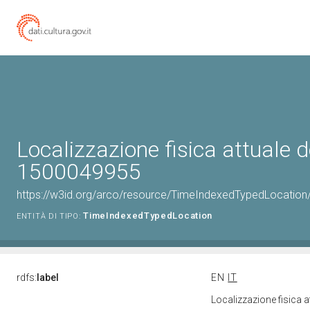
Localizzazione fisica attuale d
1500049955
https://w3id.org/arco/resource/TimeIndexedTypedLocation
TimeIndexedTypedLocation
ENTITÀ DI TIPO:
rdfs:
label
EN
IT
Localizzazione fisica 