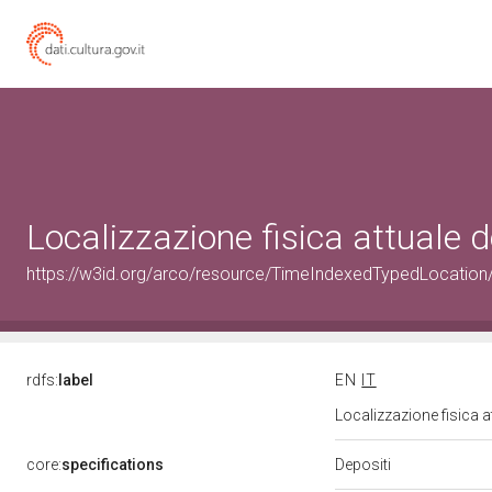
Localizzazione fisica attuale
https://w3id.org/arco/resource/TimeIndexedTypedLocation
rdfs:
label
EN
IT
Localizzazione fisica 
Depositi
core:
specifications