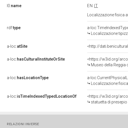
l0:
name
EN
IT
Localizzazione fisica 
rdf:
type
a-loc:TimeIndexedTyp
Localizzazione tipiz
a-loc:
atSite
<http://dati.benicultu
a-loc:
hasCulturalInstituteOrSite
<https://w3id.org/ar
Museo della Reggia d
a-loc:
hasLocationType
a-loc:CurrentPhysical
Localizzazione fisica
a-loc:
isTimeIndexedTypedLocationOf
<https://w3id.org/arc
statuetta di presepio
RELAZIONI INVERSE