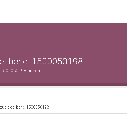
 del bene: 1500050198
/1500050198-current
attuale del bene: 1500050198