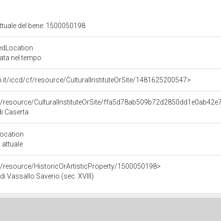
attuale del bene: 1500050198
edLocation
zata nel tempo
rali.it/iccd/cf/resource/CulturalInstituteOrSite/1481625200547>
co/resource/CulturalInstituteOrSite/ffa5d78ab509b72d2850dd1e0ab42e
i Caserta
Location
 attuale
o/resource/HistoricOrArtisticProperty/1500050198>
 di Vassallo Saverio (sec. XVIII)