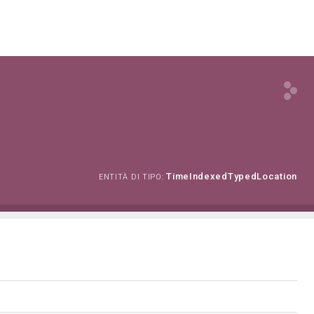
TimeIndexedTypedLocation
ENTITÀ DI TIPO: