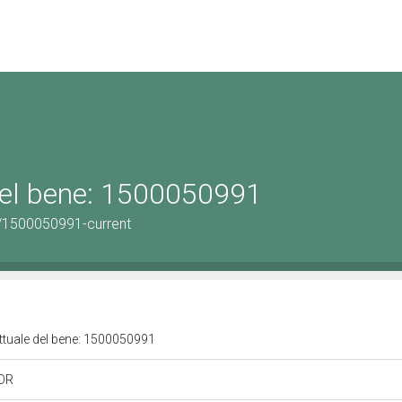
 del bene: 1500050991
/1500050991-current
attuale del bene: 1500050991
 OR