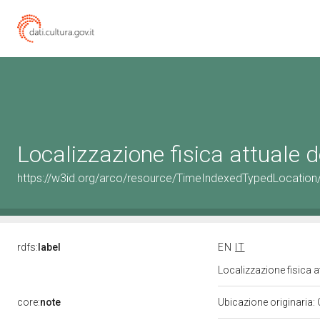
Localizzazione fisica attuale
https://w3id.org/arco/resource/TimeIndexedTypedLocation
rdfs:
label
EN
IT
Localizzazione fisica 
core:
note
Ubicazione originaria: