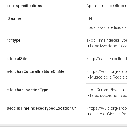
core:
specifications
Appartamento Ottocent
l0:
name
EN
IT
Localizzazione fisica 
rdf:
type
a-loc:TimeIndexedTyp
Localizzazione tipiz
a-loc:
atSite
<http://dati.benicultu
a-loc:
hasCulturalInstituteOrSite
<https://w3id.org/ar
Museo della Reggia d
a-loc:
hasLocationType
a-loc:CurrentPhysical
Localizzazione fisica
a-loc:
isTimeIndexedTypedLocationOf
<https://w3id.org/arc
dipinto di Giovine Ra