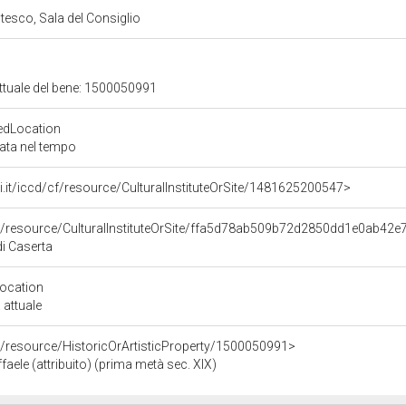
esco, Sala del Consiglio
attuale del bene: 1500050991
edLocation
zata nel tempo
rali.it/iccd/cf/resource/CulturalInstituteOrSite/1481625200547>
co/resource/CulturalInstituteOrSite/ffa5d78ab509b72d2850dd1e0ab42e
i Caserta
Location
 attuale
o/resource/HistoricOrArtisticProperty/1500050991>
ffaele (attribuito) (prima metà sec. XIX)