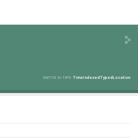
TimeIndexedTypedLocation
ENTITÀ DI TIPO: