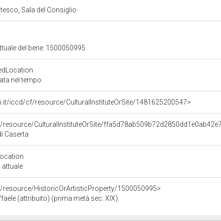
esco, Sala del Consiglio
attuale del bene: 1500050995
edLocation
zata nel tempo
rali.it/iccd/cf/resource/CulturalInstituteOrSite/1481625200547>
co/resource/CulturalInstituteOrSite/ffa5d78ab509b72d2850dd1e0ab42e
i Caserta
Location
 attuale
o/resource/HistoricOrArtisticProperty/1500050995>
ffaele (attribuito) (prima metà sec. XIX)