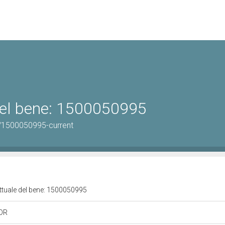
 del bene: 1500050995
/1500050995-current
attuale del bene: 1500050995
 OR