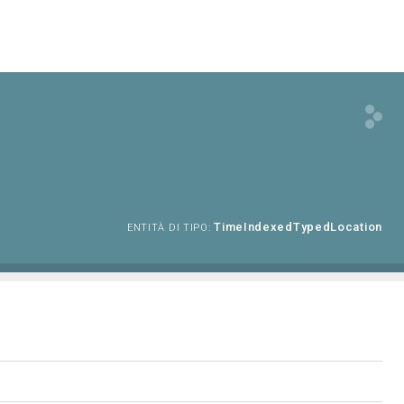
TimeIndexedTypedLocation
ENTITÀ DI TIPO: