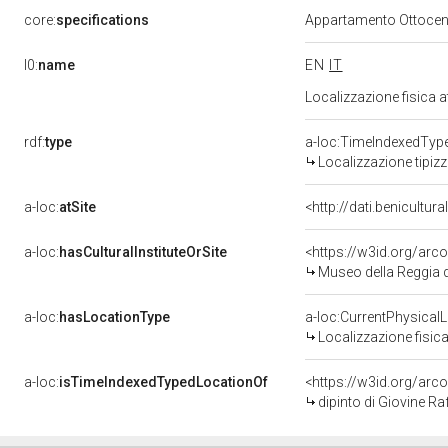
core:
specifications
Appartamento Ottocent
l0:
name
EN
IT
Localizzazione fisica 
rdf:
type
a-loc:TimeIndexedTyp
Localizzazione tipiz
a-loc:
atSite
<http://dati.benicultu
a-loc:
hasCulturalInstituteOrSite
<https://w3id.org/ar
Museo della Reggia d
a-loc:
hasLocationType
a-loc:CurrentPhysical
Localizzazione fisica
a-loc:
isTimeIndexedTypedLocationOf
<https://w3id.org/arc
dipinto di Giovine Ra