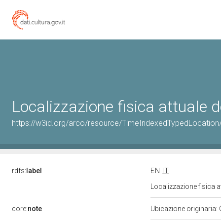
Localizzazione fisica attuale
https://w3id.org/arco/resource/TimeIndexedTypedLocation
rdfs:
label
EN
IT
Localizzazione fisica 
core:
note
Ubicazione originaria: