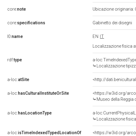
core:
note
Ubicazione originaria:
core:
specifications
Gabinetto dei disegni
l0:
name
EN
IT
Localizzazione fisica 
rdf:
type
a-loc:TimeIndexedTyp
Localizzazione tipiz
a-loc:
atSite
<http://dati.benicultu
a-loc:
hasCulturalInstituteOrSite
<https://w3id.org/ar
Museo della Reggia d
a-loc:
hasLocationType
a-loc:CurrentPhysical
Localizzazione fisica
a-loc:
isTimeIndexedTypedLocationOf
<https://w3id.org/arc