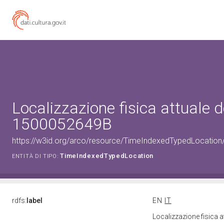
Localizzazione fisica attuale d
1500052649B
https://w3id.org/arco/resource/TimeIndexedTypedLocatio
TimeIndexedTypedLocation
ENTITÀ DI TIPO:
rdfs:
label
EN
IT
Localizzazione fisica 