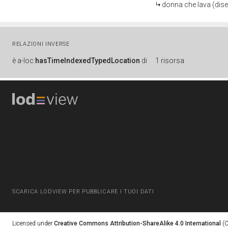
donna che lava (diseg
RELAZIONI INVERSE
è
a-loc:
hasTimeIndexedTypedLocation
di
1 risorsa
SCARICA LODVIEW PER PUBBLICARE I TUOI DATI
Licensed under
Creative Commons Attribution-ShareAlike 4.0 International
(C