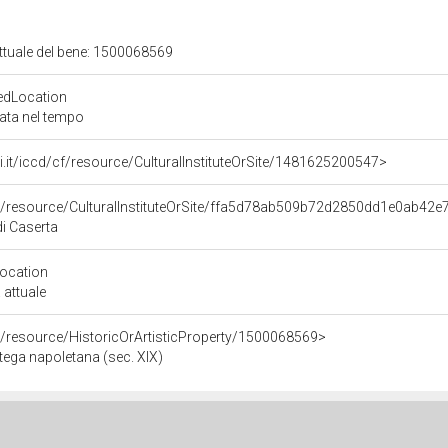
attuale del bene: 1500068569
edLocation
zata nel tempo
rali.it/iccd/cf/resource/CulturalInstituteOrSite/1481625200547>
co/resource/CulturalInstituteOrSite/ffa5d78ab509b72d2850dd1e0ab42e
i Caserta
Location
 attuale
o/resource/HistoricOrArtisticProperty/1500068569>
ttega napoletana (sec. XIX)