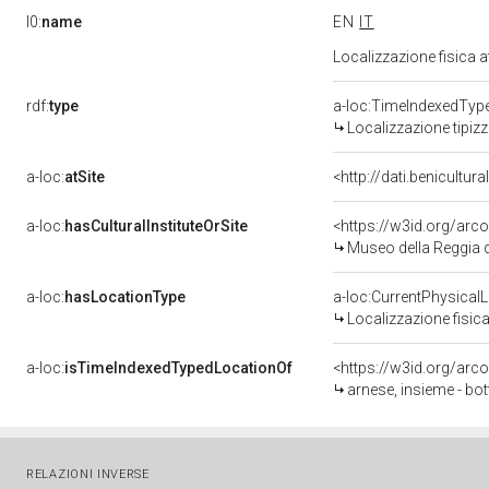
l0:
name
EN
IT
Localizzazione fisica 
rdf:
type
a-loc:TimeIndexedTyp
Localizzazione tipiz
a-loc:
atSite
<http://dati.benicultu
a-loc:
hasCulturalInstituteOrSite
<https://w3id.org/ar
Museo della Reggia d
a-loc:
hasLocationType
a-loc:CurrentPhysical
Localizzazione fisica
a-loc:
isTimeIndexedTypedLocationOf
<https://w3id.org/arc
arnese, insieme - bo
RELAZIONI INVERSE