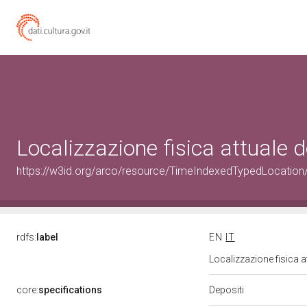
Localizzazione fisica attuale
https://w3id.org/arco/resource/TimeIndexedTypedLocation
rdfs:
label
EN
IT
Localizzazione fisica 
Depositi
core:
specifications