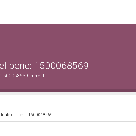
 del bene: 1500068569
/1500068569-current
attuale del bene: 1500068569