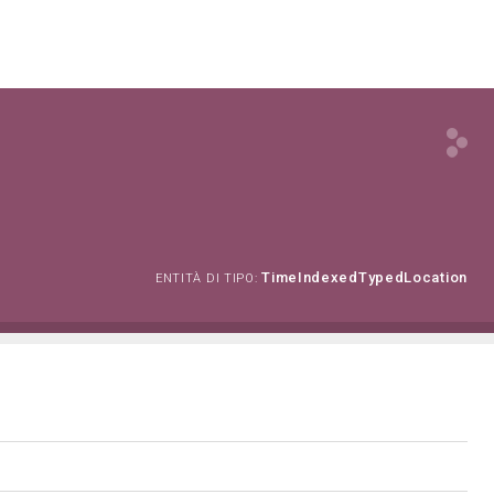
TimeIndexedTypedLocation
ENTITÀ DI TIPO: