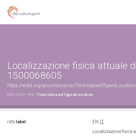
Localizzazione fisica attuale d
1500068605
https://w3id.org/arco/resource/TimeIndexedTypedLocation
TimeIndexedTypedLocation
ENTITÀ DI TIPO:
rdfs:
label
EN
IT
Localizzazione fisica 