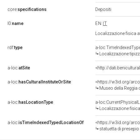
Depositi
core:
specifications
l0:
name
EN
IT
Localizzazione fisica 
rdf:
type
a-loc:TimeIndexedTyp
Localizzazione tipiz
a-loc:
atSite
<http://dati.benicultu
a-loc:
hasCulturalInstituteOrSite
<https://w3id.org/ar
Museo della Reggia d
a-loc:
hasLocationType
a-loc:CurrentPhysical
Localizzazione fisica
a-loc:
isTimeIndexedTypedLocationOf
<https://w3id.org/arc
statuetta di presepio