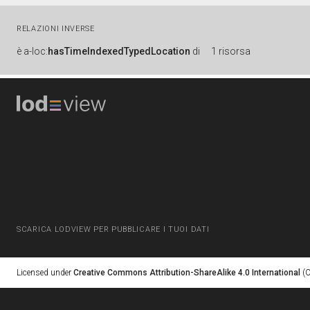
RELAZIONI INVERSE
è
a-loc:
hasTimeIndexedTypedLocation
di
1 risorsa
SCARICA LODVIEW PER PUBBLICARE I TUOI DATI
Licensed under
Creative Commons Attribution-ShareAlike 4.0 International
(C