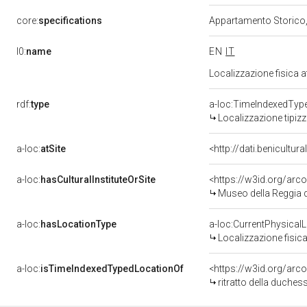
core:
specifications
Appartamento Storico
l0:
name
EN
IT
Localizzazione fisica 
rdf:
type
a-loc:TimeIndexedTyp
Localizzazione tipiz
a-loc:
atSite
<http://dati.benicultu
a-loc:
hasCulturalInstituteOrSite
<https://w3id.org/ar
Museo della Reggia d
a-loc:
hasLocationType
a-loc:CurrentPhysical
Localizzazione fisica
a-loc:
isTimeIndexedTypedLocationOf
<https://w3id.org/arc
ritratto della duche