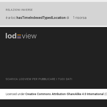
RELAZIONI INVERSE
è
a-loc:
hasTimeIndexedTypedLocation
di
1 risorsa
SCARICA LODVIEW PER PUBBLICARE I TUOI DATI
Licensed under
Creative Commons Attribution-ShareAlike 4.0 International
(C