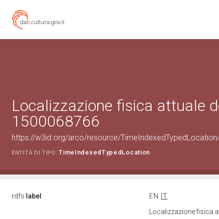
Localizzazione fisica attuale d
1500068766
https://w3id.org/arco/resource/TimeIndexedTypedLocation
TimeIndexedTypedLocation
ENTITÀ DI TIPO:
rdfs:
label
EN
IT
Localizzazione fisica 