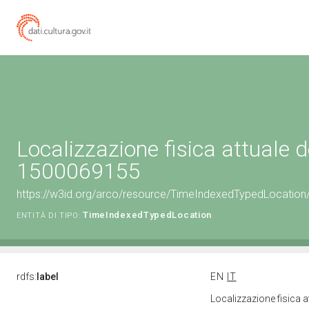
Localizzazione fisica attuale d
1500069155
https://w3id.org/arco/resource/TimeIndexedTypedLocation
TimeIndexedTypedLocation
ENTITÀ DI TIPO:
rdfs:
label
EN
IT
Localizzazione fisica 