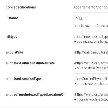
core:
specifications
Appartamento Storic
l0:
name
EN
IT
Localizzazione fisica 
rdf:
type
a-loc:TimeIndexedTyp
Localizzazione tipiz
a-loc:
atSite
<http://dati.benicultu
a-loc:
hasCulturalInstituteOrSite
<https://w3id.org/ar
Museo della Reggia d
a-loc:
hasLocationType
a-loc:CurrentPhysical
Localizzazione fisica
a-loc:
isTimeIndexedTypedLocationOf
<https://w3id.org/arc
figura maschile (stat