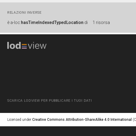
RELAZIONI INVERSE
è
a-loc:
hasTimeIndexedTypedLocation
di
1 risorsa
SCARICA LODVIEW PER PUBBLICARE I TUOI DATI
Licensed under
Creative Commons Attribution-ShareAlike 4.0 International
(C