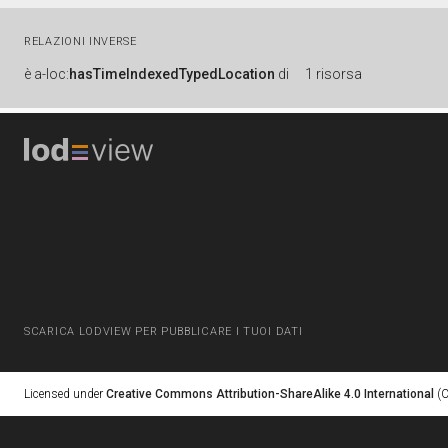
RELAZIONI INVERSE
è
a-loc:
hasTimeIndexedTypedLocation
di
1 risorsa
SCARICA LODVIEW PER PUBBLICARE I TUOI DATI
Licensed under
Creative Commons Attribution-ShareAlike 4.0 International
(C