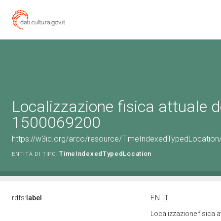
Localizzazione fisica attuale d
1500069200
https://w3id.org/arco/resource/TimeIndexedTypedLocation
TimeIndexedTypedLocation
ENTITÀ DI TIPO:
rdfs:
label
EN
IT
Localizzazione fisica 