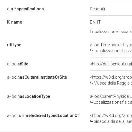
Depositi
core:
specifications
l0:
name
EN
IT
Localizzazione fisica 
rdf:
type
a-loc:TimeIndexedTyp
Localizzazione tipiz
a-loc:
atSite
<http://dati.benicultu
a-loc:
hasCulturalInstituteOrSite
<https://w3id.org/ar
Museo della Reggia d
a-loc:
hasLocationType
a-loc:CurrentPhysical
Localizzazione fisica
a-loc:
isTimeIndexedTypedLocationOf
<https://w3id.org/arc
bisaccia da sella, se