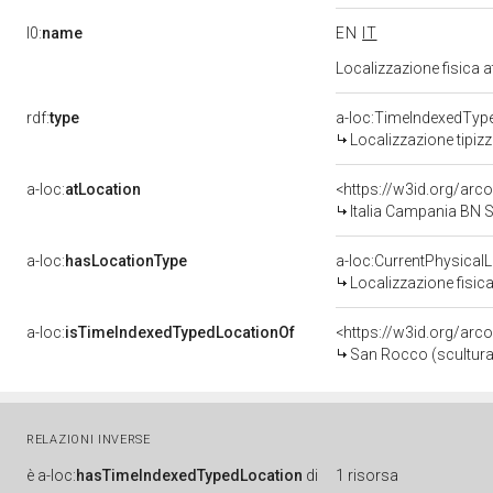
l0:
name
EN
IT
Localizzazione fisica 
rdf:
type
a-loc:TimeIndexedTyp
Localizzazione tipiz
a-loc:
atLocation
<https://w3id.org/a
Italia Campania BN 
a-loc:
hasLocationType
a-loc:CurrentPhysical
Localizzazione fisica
a-loc:
isTimeIndexedTypedLocationOf
<https://w3id.org/arc
San Rocco (scultura 
RELAZIONI INVERSE
è
a-loc:
hasTimeIndexedTypedLocation
di
1 risorsa