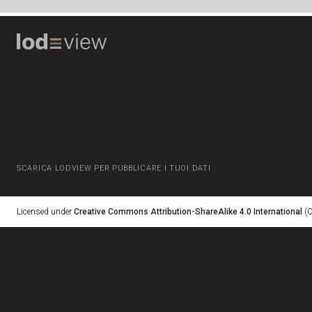
SCARICA LODVIEW PER PUBBLICARE I TUOI DATI
Licensed under
Creative Commons Attribution-ShareAlike 4.0 International
(C