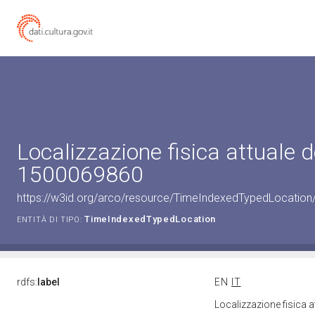
Localizzazione fisica attuale d
1500069860
https://w3id.org/arco/resource/TimeIndexedTypedLocation
TimeIndexedTypedLocation
ENTITÀ DI TIPO:
rdfs:
label
EN
IT
Localizzazione fisica 