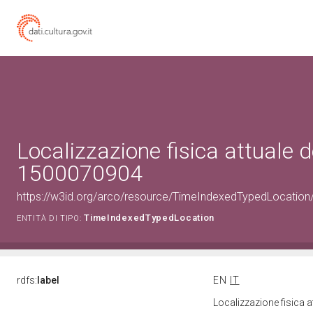
Localizzazione fisica attuale d
1500070904
https://w3id.org/arco/resource/TimeIndexedTypedLocation
TimeIndexedTypedLocation
ENTITÀ DI TIPO:
rdfs:
label
EN
IT
Localizzazione fisica 