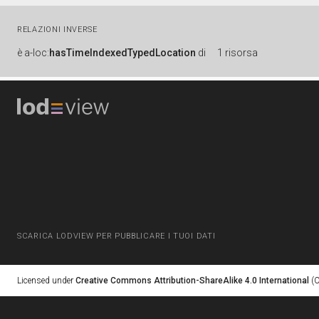
RELAZIONI INVERSE
è
a-loc:
hasTimeIndexedTypedLocation
di
1 risorsa
SCARICA LODVIEW PER PUBBLICARE I TUOI DATI
Licensed under
Creative Commons Attribution-ShareAlike 4.0 International
(C