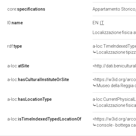
core:
specifications
Appartamento Storico,
l0:
name
EN
IT
Localizzazione fisica 
rdf:
type
a-loc:TimeIndexedTyp
Localizzazione tipiz
a-loc:
atSite
<http://dati.benicultu
a-loc:
hasCulturalInstituteOrSite
<https://w3id.org/ar
Museo della Reggia d
a-loc:
hasLocationType
a-loc:CurrentPhysical
Localizzazione fisica
a-loc:
isTimeIndexedTypedLocationOf
<https://w3id.org/arc
console - bottega c