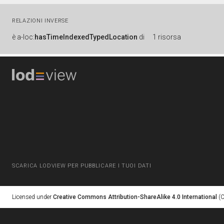
RELAZIONI INVERSE
è
a-loc:
hasTimeIndexedTypedLocation
di
1 risorsa
SCARICA LODVIEW PER PUBBLICARE I TUOI DATI
Licensed under
Creative Commons Attribution-ShareAlike 4.0 International
(C