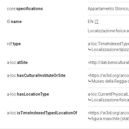
core:
specifications
Appartamento Storico, 
l0:
name
EN
IT
Localizzazione fisica 
rdf:
type
a-loc:TimeIndexedTyp
Localizzazione tipiz
a-loc:
atSite
<http://dati.benicultu
a-loc:
hasCulturalInstituteOrSite
<https://w3id.org/ar
Museo della Reggia d
a-loc:
hasLocationType
a-loc:CurrentPhysical
Localizzazione fisica
a-loc:
isTimeIndexedTypedLocationOf
<https://w3id.org/arc
figura maschile (statu