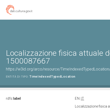
Localizzazione fisica attuale d
1500087667
https://w3id.org/arco/resource/TimeIndexedTypedLocation
TimeIndexedTypedLocation
ENTITÀ DI TIPO:
rdfs:
label
EN
IT
Localizzazione fisica 