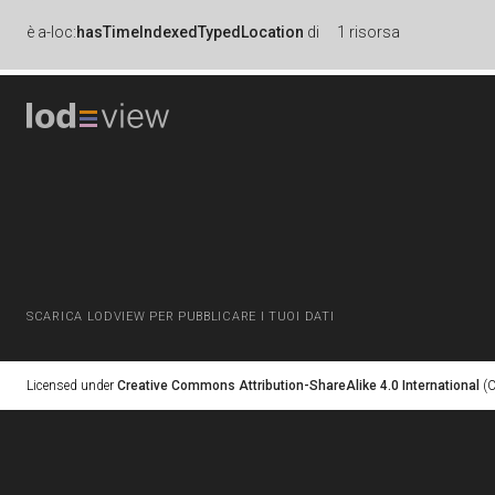
è
a-loc:
hasTimeIndexedTypedLocation
di
1 risorsa
SCARICA LODVIEW PER PUBBLICARE I TUOI DATI
Licensed under
Creative Commons Attribution-ShareAlike 4.0 International
(C