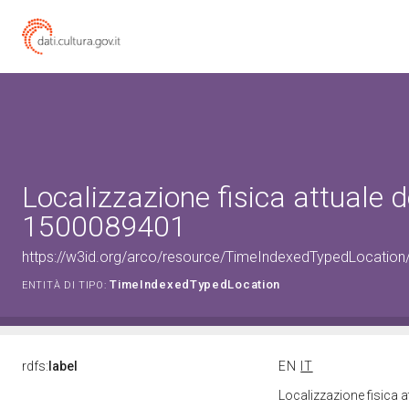
Localizzazione fisica attuale d
1500089401
https://w3id.org/arco/resource/TimeIndexedTypedLocation
TimeIndexedTypedLocation
ENTITÀ DI TIPO:
rdfs:
label
EN
IT
Localizzazione fisica 