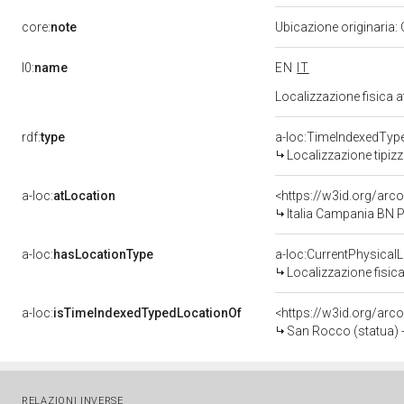
core:
note
Ubicazione originaria:
l0:
name
EN
IT
Localizzazione fisica 
rdf:
type
a-loc:TimeIndexedTyp
Localizzazione tipiz
a-loc:
atLocation
<https://w3id.org/ar
Italia Campania BN 
a-loc:
hasLocationType
a-loc:CurrentPhysical
Localizzazione fisica
a-loc:
isTimeIndexedTypedLocationOf
<https://w3id.org/arc
San Rocco (statua) 
RELAZIONI INVERSE