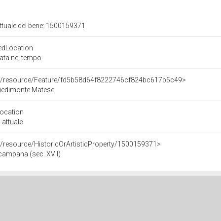
attuale del bene: 1500159371
edLocation
zata nel tempo
co/resource/Feature/fd5b58d64f8222746cf824bc617b5c49>
Piedimonte Matese
Location
 attuale
o/resource/HistoricOrArtisticProperty/1500159371>
 campana (sec. XVII)