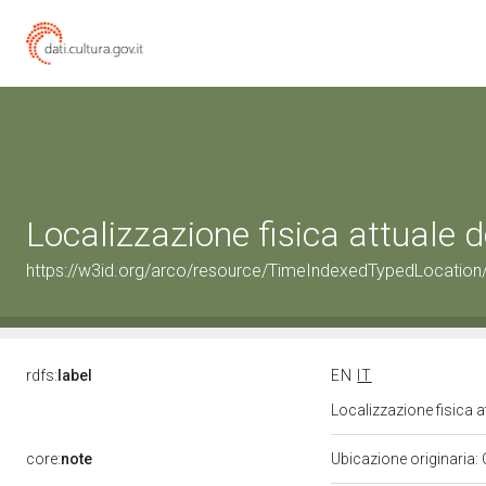
Localizzazione fisica attuale
https://w3id.org/arco/resource/TimeIndexedTypedLocation
rdfs:
label
EN
IT
Localizzazione fisica 
core:
note
Ubicazione originaria: