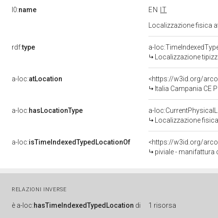
l0:
name
EN
IT
Localizzazione fisica 
rdf:
type
a-loc:TimeIndexedTyp
Localizzazione tipiz
a-loc:
atLocation
<https://w3id.org/ar
Italia Campania CE 
a-loc:
hasLocationType
a-loc:CurrentPhysical
Localizzazione fisica
a-loc:
isTimeIndexedTypedLocationOf
<https://w3id.org/arc
piviale - manifattura
RELAZIONI INVERSE
è
a-loc:
hasTimeIndexedTypedLocation
di
1 risorsa