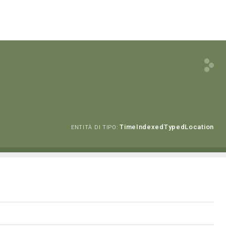
TimeIndexedTypedLocation
ENTITÀ DI TIPO: