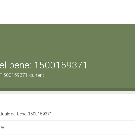
 del bene: 1500159371
/1500159371-current
attuale del bene: 1500159371
 OR