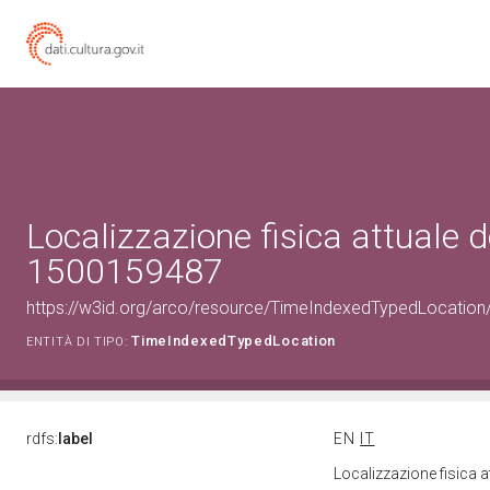
Localizzazione fisica attuale d
1500159487
https://w3id.org/arco/resource/TimeIndexedTypedLocation
TimeIndexedTypedLocation
ENTITÀ DI TIPO:
rdfs:
label
EN
IT
Localizzazione fisica 