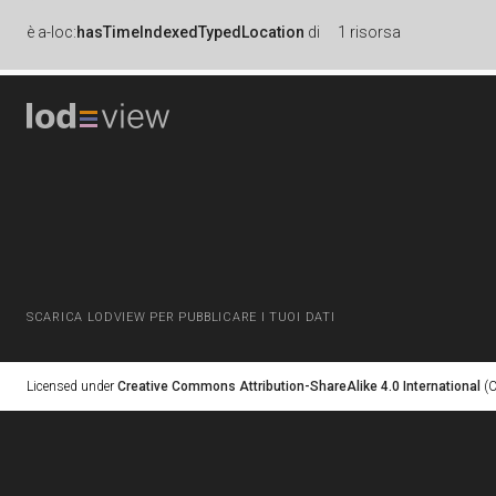
è
a-loc:
hasTimeIndexedTypedLocation
di
1 risorsa
SCARICA LODVIEW PER PUBBLICARE I TUOI DATI
Licensed under
Creative Commons Attribution-ShareAlike 4.0 International
(C