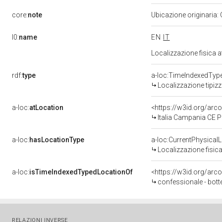
core:
note
Ubicazione originaria:
l0:
name
EN
IT
Localizzazione fisica 
rdf:
type
a-loc:TimeIndexedTyp
Localizzazione tipiz
a-loc:
atLocation
<https://w3id.org/ar
Italia Campania CE 
a-loc:
hasLocationType
a-loc:CurrentPhysical
Localizzazione fisica
a-loc:
isTimeIndexedTypedLocationOf
<https://w3id.org/arc
confessionale - bott
RELAZIONI INVERSE