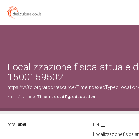
Localizzazione fisica attuale d
1500159502
https://w3id.org/arco/resource/TimeIndexedTypedLocation
TimeIndexedTypedLocation
ENTITÀ DI TIPO:
rdfs:
label
EN
IT
Localizzazione fisica a