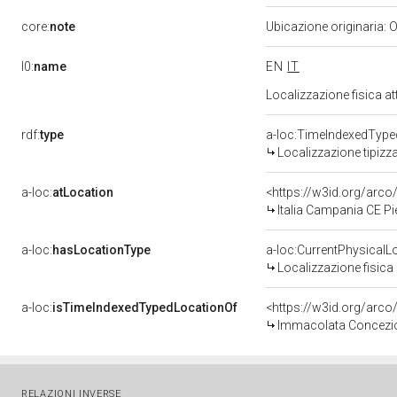
core:
note
Ubicazione originaria:
l0:
name
EN
IT
Localizzazione fisica a
rdf:
type
a-loc:TimeIndexedType
Localizzazione tipizz
a-loc:
atLocation
<https://w3id.org/ar
Italia Campania CE P
a-loc:
hasLocationType
a-loc:CurrentPhysicalL
Localizzazione fisica 
a-loc:
isTimeIndexedTypedLocationOf
<https://w3id.org/arco
Immacolata Concezione
RELAZIONI INVERSE