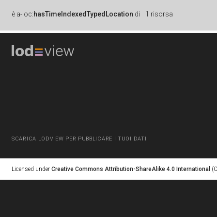
è
a-loc:
hasTimeIndexedTypedLocation
di
1 risorsa
SCARICA LODVIEW PER PUBBLICARE I TUOI DATI
Licensed under
Creative Commons Attribution-ShareAlike 4.0 International
(C