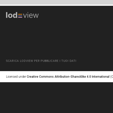
SCARICA LODVIEW PER PUBBLICARE I TUOI DATI
Licensed under
Creative Commons Attribution-ShareAlike 4.0 International
(C