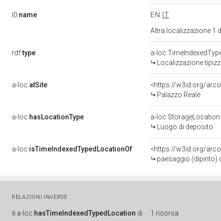
l0:
name
EN
IT
Altra localizzazione 1
rdf:
type
a-loc:TimeIndexedTyp
Localizzazione tipiz
a-loc:
atSite
<https://w3id.org/ar
Palazzo Reale
a-loc:
hasLocationType
a-loc:StorageLocation
Luogo di deposito
a-loc:
isTimeIndexedTypedLocationOf
<https://w3id.org/arc
paesaggio (dipinto) d
RELAZIONI INVERSE
è
a-loc:
hasTimeIndexedTypedLocation
di
1 risorsa