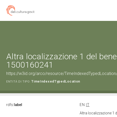
Altra localizzazione 1 del bene
1500160241
https://w3id.org/arco/resource/TimeIndexedTypedLocation
TimeIndexedTypedLocation
ENTITÀ DI TIPO:
rdfs:
label
EN
IT
Altra localizzazione 1