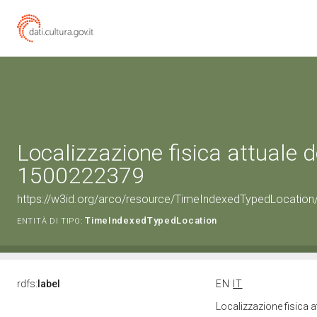
Localizzazione fisica attuale d
1500222379
https://w3id.org/arco/resource/TimeIndexedTypedLocation
TimeIndexedTypedLocation
ENTITÀ DI TIPO:
rdfs:
label
EN
IT
Localizzazione fisica 