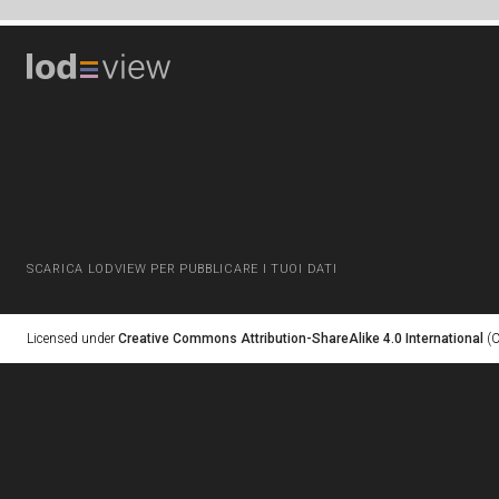
SCARICA LODVIEW PER PUBBLICARE I TUOI DATI
Licensed under
Creative Commons Attribution-ShareAlike 4.0 International
(C