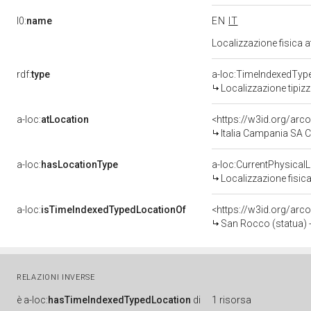
l0:
name
EN
IT
Localizzazione fisica 
rdf:
type
a-loc:TimeIndexedTyp
Localizzazione tipiz
a-loc:
atLocation
<https://w3id.org/ar
Italia Campania SA 
a-loc:
hasLocationType
a-loc:CurrentPhysical
Localizzazione fisica
a-loc:
isTimeIndexedTypedLocationOf
<https://w3id.org/arc
San Rocco (statua) 
RELAZIONI INVERSE
è
a-loc:
hasTimeIndexedTypedLocation
di
1 risorsa