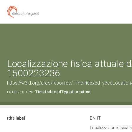
Localizzazione fisica attuale d
1500223236
https://w3id.org/arco/resource/TimeIndexedTypedLocation
TimeIndexedTypedLocation
ENTITÀ DI TIPO:
rdfs:
label
EN
IT
Localizzazione fisica 