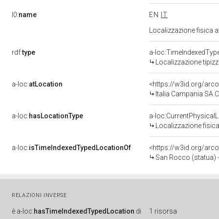
l0:
name
EN
IT
Localizzazione fisica 
rdf:
type
a-loc:TimeIndexedTyp
Localizzazione tipiz
a-loc:
atLocation
<https://w3id.org/a
Italia Campania SA Ca
a-loc:
hasLocationType
a-loc:CurrentPhysical
Localizzazione fisica
a-loc:
isTimeIndexedTypedLocationOf
<https://w3id.org/arc
San Rocco (statua) 
RELAZIONI INVERSE
è
a-loc:
hasTimeIndexedTypedLocation
di
1 risorsa