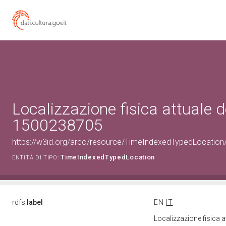
Localizzazione fisica attuale d
1500238705
https://w3id.org/arco/resource/TimeIndexedTypedLocation
TimeIndexedTypedLocation
ENTITÀ DI TIPO:
rdfs:
label
EN
IT
Localizzazione fisica 