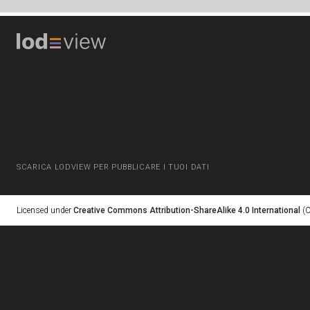
SCARICA LODVIEW PER PUBBLICARE I TUOI DATI
Licensed under
Creative Commons Attribution-ShareAlike 4.0 International
(C