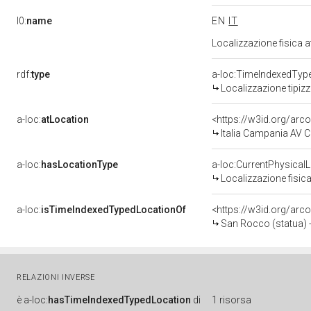
l0:
name
EN
IT
Localizzazione fisica 
rdf:
type
a-loc:TimeIndexedTyp
Localizzazione tipiz
a-loc:
atLocation
<https://w3id.org/a
Italia Campania AV 
a-loc:
hasLocationType
a-loc:CurrentPhysical
Localizzazione fisica
a-loc:
isTimeIndexedTypedLocationOf
<https://w3id.org/arc
San Rocco (statua) -
RELAZIONI INVERSE
è
a-loc:
hasTimeIndexedTypedLocation
di
1 risorsa