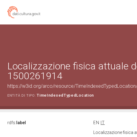
Localizzazione fisica attuale d
1500261914
https://w3id.org/arco/resource/TimeIndexedTypedLocation
TimeIndexedTypedLocation
ENTITÀ DI TIPO:
rdfs:
label
EN
IT
Localizzazione fisica 