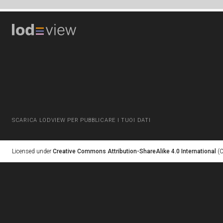
SCARICA LODVIEW PER PUBBLICARE I TUOI DATI
Licensed under
Creative Commons Attribution-ShareAlike 4.0 International
(C