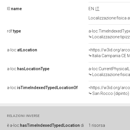
l0:
name
EN
IT
Localizzazione fisica 
rdf:
type
a-loc:TimeIndexedTyp
Localizzazione tipiz
a-loc:
atLocation
<https://w3id.org/ar
Italia Campania CE
a-loc:
hasLocationType
a-loc:CurrentPhysical
Localizzazione fisica
a-loc:
isTimeIndexedTypedLocationOf
<https://w3id.org/arc
San Rocco (dipinto) 
RELAZIONI INVERSE
è
a-loc:
hasTimeIndexedTypedLocation
di
1 risorsa